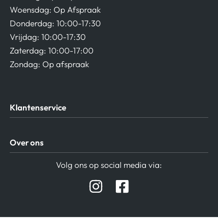
Woensdag: Op Afspraak
Donderdag: 10:00-17:30
Vrijdag: 10:00-17:30
Zaterdag: 10:00-17:00
Zondag: Op afspraak
Klantenservice
Algemene Voorwaarden
Over ons
Privacy beleid
Verzending / Retour
Contact
Volg ons op social media via:
Afspraak Demoruimte
Hifi winkel Raamsdonksveer
Prijslijsten Audio