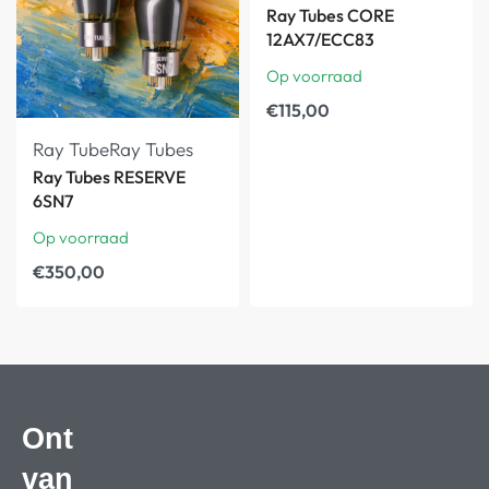
Ray Tubes CORE
12AX7/ECC83
Op voorraad
€
115,00
Ray Tube
Ray Tubes
Ray Tubes RESERVE
6SN7
Op voorraad
€
350,00
Ont
van