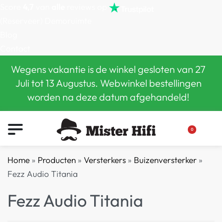
Score
4,7
van
alle
reviews op
(Reserveer) Demoruimte
Blog
Contact
Wegens vakantie is de winkel gesloten van 27
Juli tot 13 Augustus. Webwinkel bestellingen
worden na deze datum afgehandeld!
0
Home
»
Producten
»
Versterkers
»
Buizenversterker
»
Fezz Audio Titania
Fezz Audio Titania