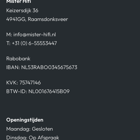
Mister Hifi
Keizersdijk 36
4941GG, Raamsdonksveer
M:
info@mister-hifi.nl
T: +31 (0) 6-55553447
Rabobank
IBAN: NL53RABO0345675673
KVK: 75747146
BTW-ID: NL001676415B09
Openingstijden
Maandag: Gesloten
Dinsdag: Op Afspraak