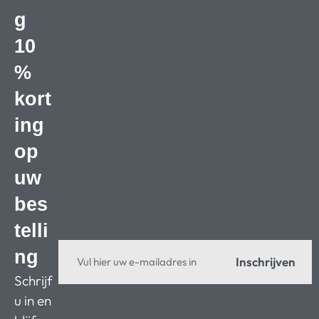
g
10
%
kort
ing
op
uw
bes
telli
ng
Inschrijven
Schrijf
u in en