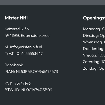
Mister Hifi
Openingst
Keizersdijk 36
Maandag: G
4941GG, Raamsdonksveer
Dinsdag: Op
Woensdag: 
M:
info@mister-hifi.nl
Donderdag: 
T: +31 (0) 6-55553447
Vrijdag: 10:
Zaterdag: 1
Rabobank
Zondag: Op 
IBAN: NL53RABO0345675673
KVK: 75747146
BTW-ID: NL001676415B09