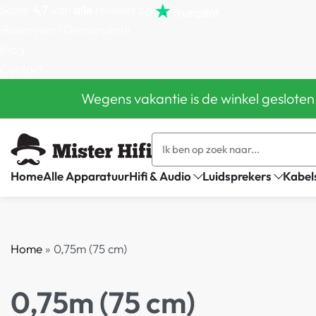
Score
4,7
van
alle
reviews op
(Reserveer) Demoruimte
Blog
Contact
Wegens vakantie is de winkel gesloten
Home
Alle Apparatuur
Hifi & Audio
Luidsprekers
Kabel
Home
»
0,75m (75 cm)
0,75m (75 cm)