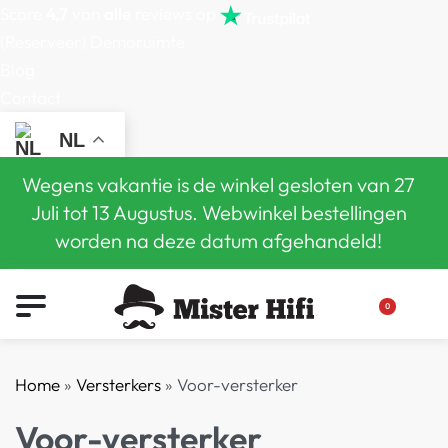
Score
4,7
van
alle
reviews op
(Reserveer) Demoruimte
Blog
Contact
NL
Wegens vakantie is de winkel gesloten van 27
Juli tot 13 Augustus. Webwinkel bestellingen
worden na deze datum afgehandeld!
0
Home
»
Versterkers
»
Voor-versterker
Voor-versterker