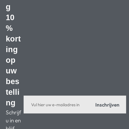
g
10
%
kort
ing
op
uw
bes
telli
ng
Inschrijven
Schrijf
u in en
blijf