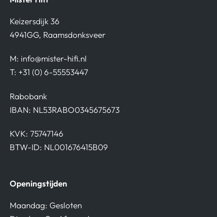
Keizersdijk 36
4941GG, Raamsdonksveer
M:
info@mister-hifi.nl
T: +31 (0) 6-55553447
Rabobank
IBAN: NL53RABO0345675673
KVK: 75747146
BTW-ID: NL001676415B09
Openingstijden
Maandag: Gesloten