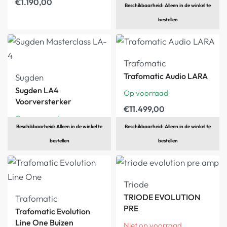
€
1.190,00
Beschikbaarheid: Alleen in de winkel te
€
7.199,00
bestellen
Trafomatic
Trafomatic Audio LARA
Sugden
Sugden LA4
Op voorraad
Voorversterker
€
11.499,00
Op voorraad
Beschikbaarheid: Alleen in de winkel te
Beschikbaarheid: Alleen in de winkel te
€
5.799,00
bestellen
bestellen
Triode
TRIODE EVOLUTION
Trafomatic
PRE
Trafomatic Evolution
Line One Buizen
Niet op voorraad