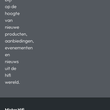
op de
hoogte
van
nieuwe
producten,
aanbiedingen,
evenementen
en
nieuws
uit de
hifi
wereld.
Mister Hifi