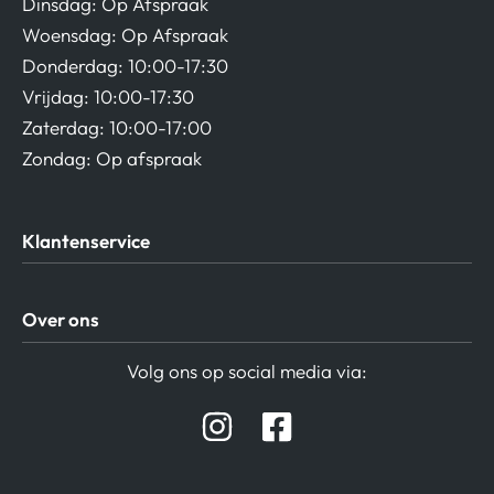
Dinsdag: Op Afspraak
Woensdag: Op Afspraak
Donderdag: 10:00-17:30
Vrijdag: 10:00-17:30
Zaterdag: 10:00-17:00
Zondag: Op afspraak
Klantenservice
Algemene Voorwaarden
Over ons
Privacy beleid
Verzending / Retour
Contact
Volg ons op social media via:
Afspraak Demoruimte
Hifi winkel Raamsdonksveer
Prijslijsten Audio