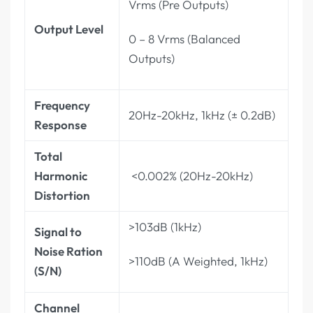
Vrms (Pre Outputs)
Output Level
0 – 8 Vrms (Balanced
Outputs)
Frequency
20Hz-20kHz, 1kHz (± 0.2dB)
Response
Total
Harmonic
<0.002% (20Hz-20kHz)
Distortion
>103dB (1kHz)
Signal to
Noise Ration
>110dB (A Weighted, 1kHz)
(S/N)
Channel