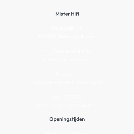
Mister Hifi
Keizersdijk 36
4941GG, Raamsdonksveer
M:
info@mister-hifi.nl
T: +31 (0) 6-55553447
Rabobank
IBAN: NL53RABO0345675673
KVK: 75747146
BTW-ID: NL001676415B09
Openingstijden
Maandag: Gesloten