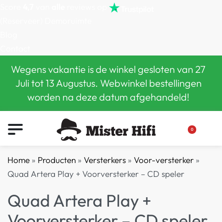
Score
4,7
van
alle
reviews op
(Reserveer) Demoruimte
Blog
Contact
Wegens vakantie is de winkel gesloten van 27
Juli tot 13 Augustus. Webwinkel bestellingen
worden na deze datum afgehandeld!
0
Home
»
Producten
»
Versterkers
»
Voor-versterker
»
Quad Artera Play + Voorversterker – CD speler
Quad Artera Play +
Voorversterker – CD speler