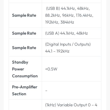
(USB B) 44.1kHz, 48kHz,
Sample Rate
88.2kHz, 96kHz, 176.4kHz,
192kHz, 384kHz
Sample Rate
(USB A) 44.1kHz, 48kHz
(Digital Inputs / Outputs)
Sample Rate
44.1 – 192kHz
Standby
Power
<0.5W
Consumption
Pre-Amplifier
–
Section
(1kHz) Variable Output 0 – 4