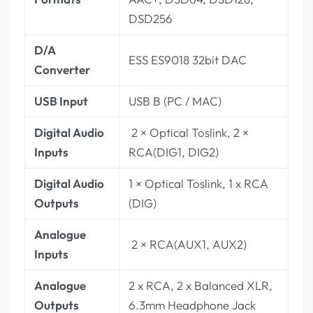
DSD256
D/A
ESS ES9018 32bit DAC
Converter
USB Input
USB B (PC / MAC)
Digital Audio
2 × Optical Toslink, 2 ×
Inputs
RCA(DIG1, DIG2)
Digital Audio
1 × Optical Toslink, 1 x RCA
Outputs
(DIG)
Analogue
2 × RCA(AUX1, AUX2)
Inputs
Analogue
2 x RCA, 2 x Balanced XLR,
Outputs
6.3mm Headphone Jack