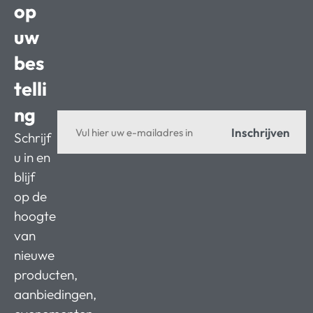
op
uw
bes
telli
ng
Inschrijven
Schrijf
u in en
blijf
op de
hoogte
van
nieuwe
producten,
aanbiedingen,