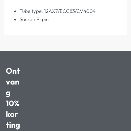
Tube type: 12AX7/ECC83/CV4004
Socket: 9-pin
Ont
van
g
10%
kor
ting