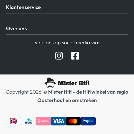
Klantenservice
Algemene Voorwaarden
Over ons
Privacy beleid
Verzending / Retour
Contact
Volg ons op social media via:
Afspraak Demoruimte
Hifi winkel Raamsdonksveer
Prijslijsten Audio
Copyright 2026 ©
Mister Hifi – de Hifi winkel van regio
Oosterhout en omstreken