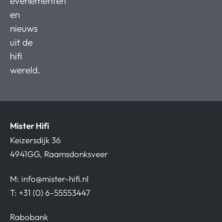
evenementen
en
nieuws
uit de
hifi
wereld.
Mister Hifi
Keizersdijk 36
4941GG, Raamsdonksveer
M:
info@mister-hifi.nl
T: +31 (0) 6-55553447
Rabobank