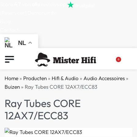
Score
4,7
van
alle
reviews op
(Reserveer) Demoruimte
Blog
Contact
NL
0
Home
»
Producten
»
Hifi & Audio
»
Audio Accessoires
»
Buizen
»
Ray Tubes CORE 12AX7/ECC83
Ray Tubes CORE
12AX7/ECC83