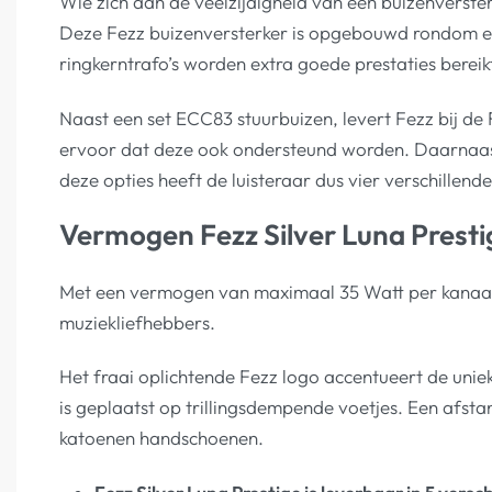
Wie zich aan de veelzijdigheid van een buizenversterk
Deze Fezz buizenversterker is opgebouwd rondom een
ringkerntrafo’s worden extra goede prestaties bereik
Naast een set ECC83 stuurbuizen, levert Fezz bij de 
ervoor dat deze ook ondersteund worden. Daarnaast
deze opties heeft de luisteraar dus vier verschillende
Vermogen Fezz Silver Luna Presti
Met een vermogen van maximaal 35 Watt per kanaal p
muziekliefhebbers.
Het fraai oplichtende Fezz logo accentueert de unie
is geplaatst op trillingsdempende voetjes. Een afst
katoenen handschoenen.