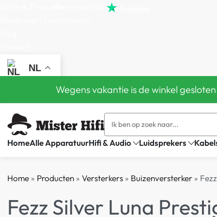
Score
4,7
van
alle
reviews op
(Reserveer) Demoruimte
Blog
Contact
NL
Wegens vakantie is de winkel gesloten
Home
Alle Apparatuur
Hifi & Audio
Luidsprekers
Kabel
Home
»
Producten
»
Versterkers
»
Buizenversterker
»
Fezz
Fezz Silver Luna Presti