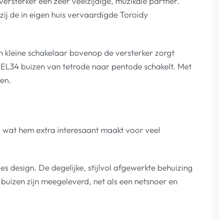
versterker een zeer veelzijdige, muzikale partner.
ij de in eigen huis vervaardigde Toroidy
en kleine schakelaar bovenop de versterker zorgt
EL34 buizen van tetrode naar pentode schakelt. Met
ren.
, wat hem extra interesaant maakt voor veel
 design. De degelijke, stijlvol afgewerkte behuizing
buizen zijn meegeleverd, net als een netsnoer en