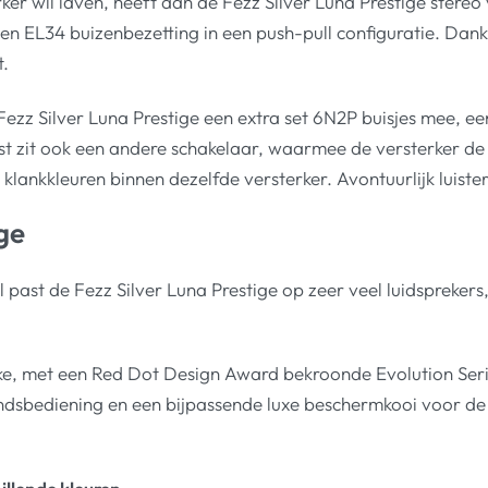
er wil laven, heeft aan de Fezz Silver Luna Prestige stereo 
 EL34 buizenbezetting in een push-pull configuratie. Dankz
t.
Fezz Silver Luna Prestige een extra set 6N2P buisjes mee, e
 zit ook een andere schakelaar, waarmee de versterker de 
 klankkleuren binnen dezelfde versterker. Avontuurlijk luiste
ge
ast de Fezz Silver Luna Prestige op zeer veel luidsprekers
ke, met een Red Dot Design Award bekroonde Evolution Series
andsbediening en een bijpassende luxe beschermkooi voor de 