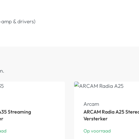
-amp & drivers)
n.
Arcam
35 Streaming
ARCAM Radia A25 Stere
er
Versterker
aad
Op voorraad