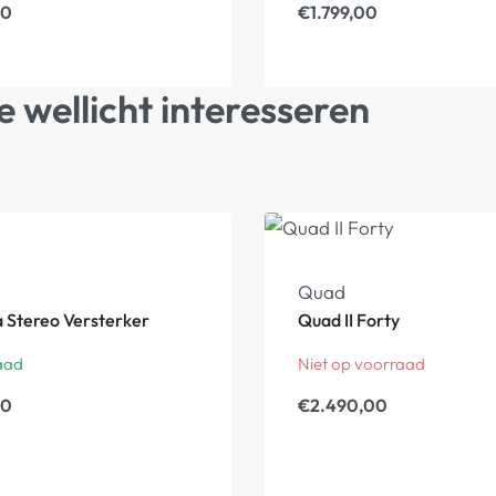
00
€
1.799,00
e wellicht interesseren
Quad
a Stereo Versterker
Quad II Forty
aad
Niet op voorraad
00
€
2.490,00