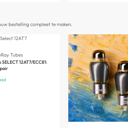
ouw bestelling compleet te maken.
e
Ray Tubes
s SELECT 12AT7/ECC81:
pair
aad