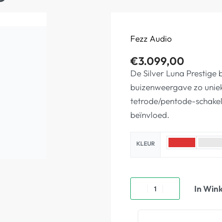
Fezz Audio
€
3.099,00
De Silver Luna Prestige b
buizenweergave zo uniek
tetrode/pentode-schake
beïnvloed.
KLEUR
In Win