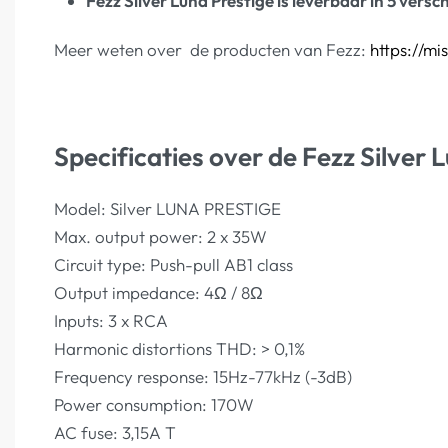
Fezz Silver Luna Prestige is leverbaar in 5 versch
Meer weten over de producten van Fezz:
https://mis
Specificaties over de Fezz Silver 
Model: Silver LUNA PRESTIGE
Max. output power: 2 x 35W
Circuit type: Push-pull AB1 class
Output impedance: 4Ω / 8Ω
Inputs: 3 x RCA
Harmonic distortions THD: > 0,1%
Frequency response: 15Hz-77kHz (-3dB)
Power consumption: 170W
AC fuse: 3,15A T