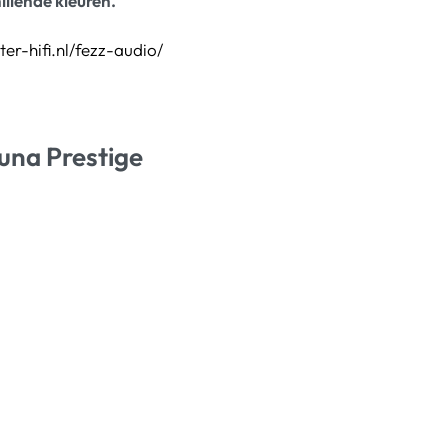
illende kleuren.
ter-hifi.nl/fezz-audio/
Luna Prestige