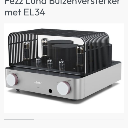
Fezz Luna Buizenversterker
met EL34