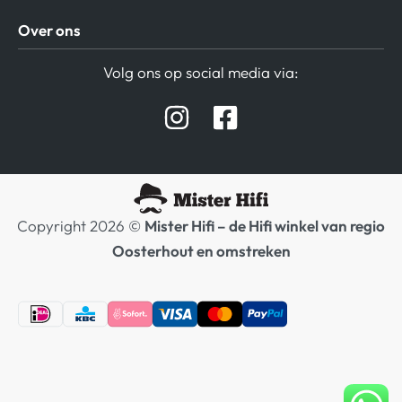
Algemene Voorwaarden
Over ons
Privacy beleid
Verzending / Retour
Contact
Volg ons op social media via:
Afspraak Demoruimte
Hifi winkel Raamsdonksveer
Prijslijsten Audio
Copyright 2026 ©
Mister Hifi – de Hifi winkel van regio
Oosterhout en omstreken