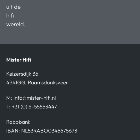
uit de
hifi
wereld.
Mister Hifi
Keizersdijk 36
4941GG, Raamsdonksveer
M:
info@mister-hifi.nl
T: +31 (0) 6-55553447
Rabobank
IBAN: NL53RABO0345675673