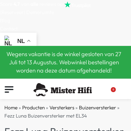
Score
4,7
van
alle
reviews op
(Reserveer) Demoruimte
Blog
Contact
NL
Wegens vakantie is de winkel gesloten van 27
Juli tot 13 Augustus. Webwinkel bestellingen
worden na deze datum afgehandeld!
0
Home
»
Producten
»
Versterkers
»
Buizenversterker
»
Fezz Luna Buizenversterker met EL34