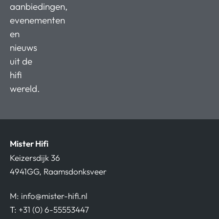
aanbiedingen,
evenementen
en
nieuws
uit de
hifi
wereld.
Mister Hifi
Keizersdijk 36
4941GG, Raamsdonksveer
M:
info@mister-hifi.nl
T: +31 (0) 6-55553447