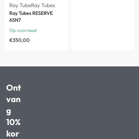
Ray Tube
Ray Tubes
Ray Tubes RESERVE
6SN7
Op voorraad
€
350,00
Ont
van
g
10%
kor