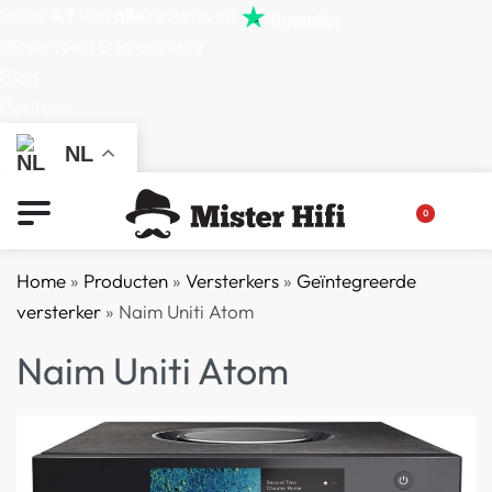
Score
4,7
van
alle
reviews op
(Reserveer) Demoruimte
Blog
Contact
NL
0
Home
»
Producten
»
Versterkers
»
Geïntegreerde
versterker
»
Naim Uniti Atom
Naim Uniti Atom