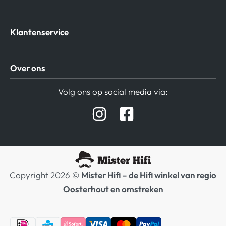
Klantenservice
Algemene Voorwaarden
Over ons
Privacy beleid
Verzending / Retour
Contact
Volg ons op social media via:
Afspraak Demoruimte
Hifi winkel Raamsdonksveer
Prijslijsten Audio
Copyright 2026 ©
Mister Hifi – de Hifi winkel van regio
Oosterhout en omstreken