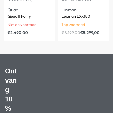
Quad
Luxman
Quad II Forty
Luxman LX-380
Niet op voorraad
1 op voorraad
€
2.490,00
€
8.199,00
€
5.299,00
Ont
van
g
10
%