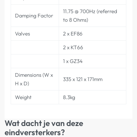
11.75 @ 700Hz (referred
Damping Factor
to 8 Ohms)
Valves
2 x EF86
2 x KT66
1 x GZ34
Dimensions (W x
335 x 121 x 171mm
H x D)
Weight
8.3kg
Wat dacht je van deze
eindversterkers?