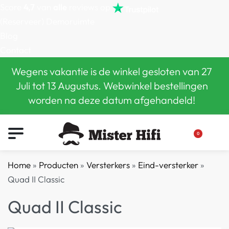
Score
4,7
van
alle
reviews op
(Reserveer) Demoruimte
Blog
Contact
Wegens vakantie is de winkel gesloten van 27
Juli tot 13 Augustus. Webwinkel bestellingen
worden na deze datum afgehandeld!
0
Home
»
Producten
»
Versterkers
»
Eind-versterker
»
Quad II Classic
Quad II Classic