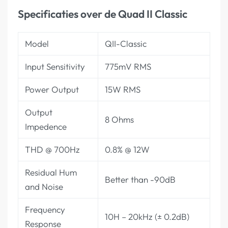
Specificaties over de Quad II Classic
Model
QII-Classic
Input Sensitivity
775mV RMS
Power Output
15W RMS
Output
8 Ohms
Impedence
THD @ 700Hz
0.8% @ 12W
Residual Hum
Better than -90dB
and Noise
Frequency
10H – 20kHz (± 0.2dB)
Response