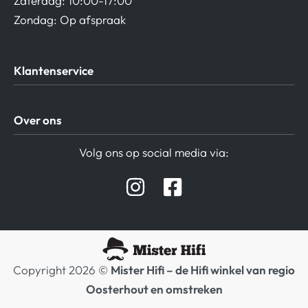
Zaterdag: 10:00-17:00
Zondag: Op afspraak
Klantenservice
Algemene Voorwaarden
Over ons
Privacy beleid
Verzending / Retour
Contact
Volg ons op social media via:
Afspraak Demoruimte
Hifi winkel Raamsdonksveer
Prijslijsten Audio
Copyright 2026 ©
Mister Hifi – de Hifi winkel van regio
Oosterhout en omstreken