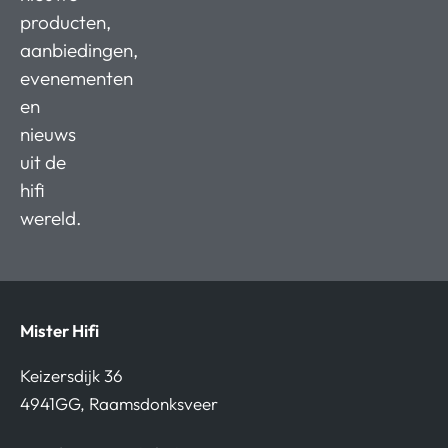
producten,
aanbiedingen,
evenementen
en
nieuws
uit de
hifi
wereld.
Mister Hifi
Keizersdijk 36
4941GG, Raamsdonksveer