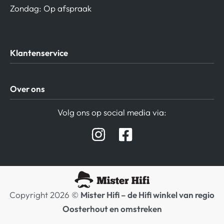
Zondag: Op afspraak
Klantenservice
Algemene Voorwaarden
Over ons
Privacy beleid
Verzending / Retour
Contact
Volg ons op social media via:
Afspraak Demoruimte
Hifi winkel Raamsdonksveer
Prijslijsten Audio
Copyright 2026 ©
Mister Hifi – de Hifi winkel van regio
Oosterhout en omstreken