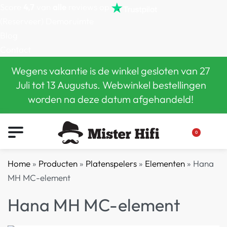
Score
4,7
van
alle
reviews op
(Reserveer) Demoruimte
Blog
Contact
Wegens vakantie is de winkel gesloten van 27
Juli tot 13 Augustus. Webwinkel bestellingen
worden na deze datum afgehandeld!
0
Home
»
Producten
»
Platenspelers
»
Elementen
»
Hana
MH MC-element
Hana MH MC-element