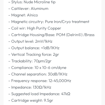
– Stylus: Nude Microline tip
– Caitilever: Aluminum
– Magnet: Alnico
– Magnetic circuitry: Pure Iron/Cryo treatment
– Coil wir: High Purity Copper
– Cartridge Housing/Base: POM (Delrin©) /Brass
– Output level: 2mV/1kHz
– Output balance: <1dB/1KHz
– Vertical Tracking force: 2gr
– Trackability: 70μm/2gr
– Compliance: 10 x 10-6 cm/dyne
– Channel separation: 30dB/1KHz
– Frequency response: 12-45,000Hz
– Impedance: 130Ω/1kHz
– Suggested load Impedance: 47kΩ
– Cartridge weight: 9.5gr