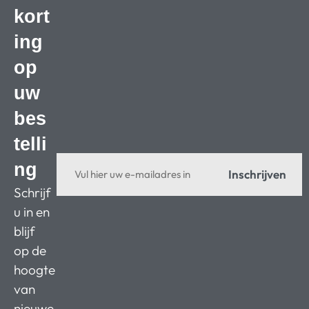
kort
ing
op
uw
bes
telli
ng
Inschrijven
Schrijf
u in en
blijf
op de
hoogte
van
nieuwe