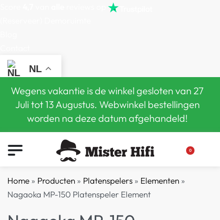
Score
4,7
van
alle
reviews op
(Reserveer) Demoruimte
Blog
Contact
NL
Wegens vakantie is de winkel gesloten van 27
Juli tot 13 Augustus. Webwinkel bestellingen
worden na deze datum afgehandeld!
0
Home
»
Producten
»
Platenspelers
»
Elementen
»
Nagaoka MP-150 Platenspeler Element