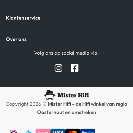
Klantenservice
Algemene Voorwaarden
Over ons
Privacy beleid
Verzending / Retour
Contact
Volg ons op social media via:
Afspraak Demoruimte
Hifi winkel Raamsdonksveer
Prijslijsten Audio
Copyright 2026 ©
Mister Hifi – de Hifi winkel van regio
Oosterhout en omstreken