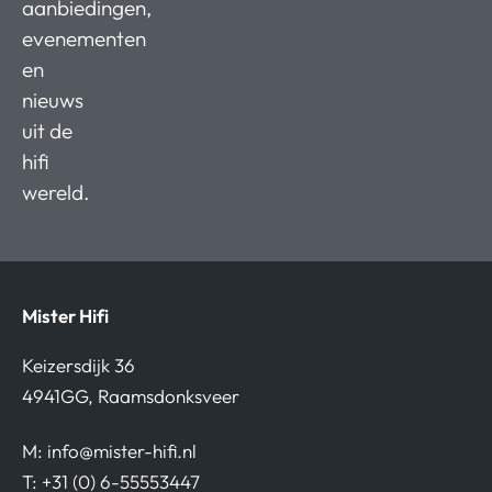
aanbiedingen,
evenementen
en
nieuws
uit de
hifi
wereld.
Mister Hifi
Keizersdijk 36
4941GG, Raamsdonksveer
M:
info@mister-hifi.nl
T: +31 (0) 6-55553447