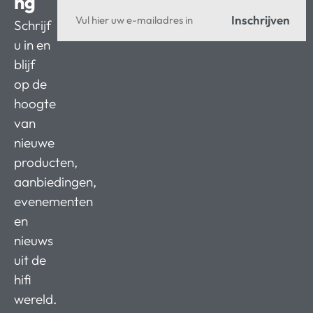
ng
Inschrijven
Schrijf
u in en
blijf
op de
hoogte
van
nieuwe
producten,
aanbiedingen,
evenementen
en
nieuws
uit de
hifi
wereld.