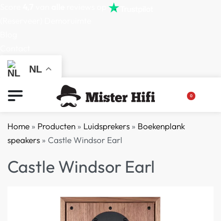
Score
4,7
van
alle
reviews op
(Reserveer) Demoruimte
Blog
Contact
NL
0
Home
»
Producten
»
Luidsprekers
»
Boekenplank
speakers
»
Castle Windsor Earl
Castle Windsor Earl