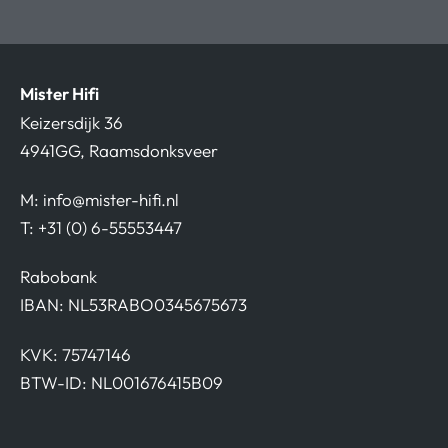
Mister Hifi
Keizersdijk 36
4941GG, Raamsdonksveer
M:
info@mister-hifi.nl
T: +31 (0) 6-55553447
Rabobank
IBAN: NL53RABO0345675673
KVK: 75747146
BTW-ID: NL001676415B09