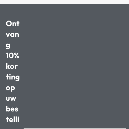
Ont
van
g
10%
kor
ting
op
uw
bes
telli