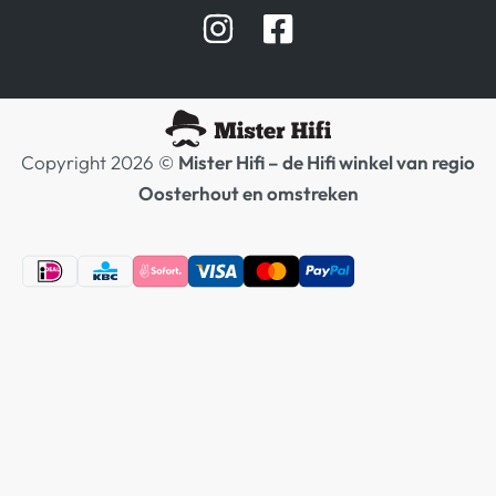
Afspraak Demoruimte
Hifi winkel Raamsdonksveer
Prijslijsten Audio
Copyright 2026 ©
Mister Hifi – de Hifi winkel van regio
Oosterhout en omstreken