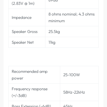
(2.83V @ 1m)
8 ohms nominal; 4.3 ohms
Impedance
minimum
Speaker Gross
25.5kg
Speaker Net
11kg
Recommended amp
25-100W
power
Frequency response
58Hz-22kHz
(+/-3dB)
Bass Extension (-6dB)
45Hz