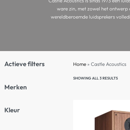
Castle Acoustics is sinds 1973 een lui
ware zin, met zowel het ontwerp 
wereldberoemde luidsprekers volledi
Actieve filters
Home
»
Castle Acoustics
SHOWING ALL 3 RESULTS
Merken
Kleur