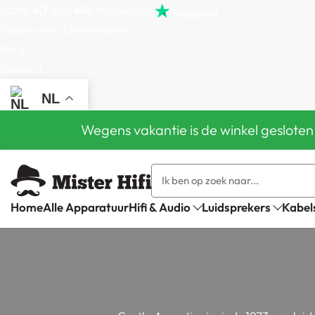
Score
4,7
van
alle
reviews op
(Reserveer) Demoruimte
Blog
Contact
NL
Wegens vakantie is de winkel gesloten
Home
Alle Apparatuur
Hifi & Audio
Luidsprekers
Kabel