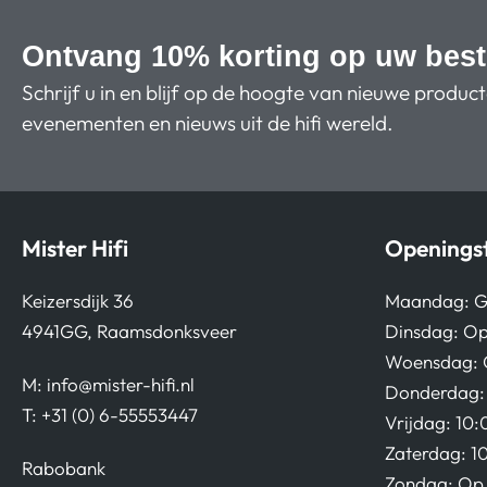
Ontvang 10% korting op uw best
Schrijf u in en blijf op de hoogte van nieuwe produc
evenementen en nieuws uit de hifi wereld.
Mister Hifi
Openingst
Keizersdijk 36
Maandag: G
4941GG, Raamsdonksveer
Dinsdag: Op
Woensdag: 
M:
info@mister-hifi.nl
Donderdag: 
T: +31 (0) 6-55553447
Vrijdag: 10:
Zaterdag: 1
Rabobank
Zondag: Op 