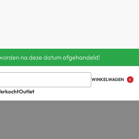
en worden na deze datum afgehandeld!
WINKELWAGEN
0
Verkocht
Outlet