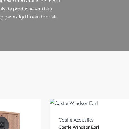
dsprekerfabrikant in de meest
als de productie van hun
g gevestigd in één fabriek.
Castle Acoustics
Castle Windsor Earl