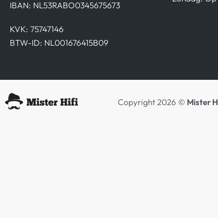
IBAN: NL53RABO0345675673
KVK: 75747146
BTW-ID: NL001676415B09
Copyright 2026 ©
Mister H