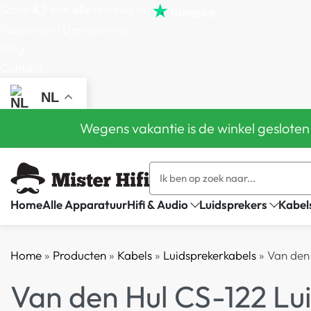
Score
4,7
van
alle
reviews op
(Reserveer) Demoruimte
Blog
Contact
NL
Wegens vakantie is de winkel gesloten
Home
Alle Apparatuur
Hifi & Audio
Luidsprekers
Kabel
Home
»
Producten
»
Kabels
»
Luidsprekerkabels
»
Van den
Van den Hul CS-122 Lu