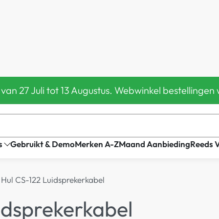
 van 27 Juli tot 13 Augustus. Webwinkel bestelling
s
Gebruikt & Demo
Merken A-Z
Maand Aanbieding
Reeds 
 Hul CS-122 Luidsprekerkabel
idsprekerkabel