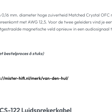
n 0,16 mm. diameter hoge zuiverheid Matched Crystal OFC me
reenkomt met AWG 12,5. Voor de twee geleiders vind je ee
itgestraalde magnetische veld opnieuw in een audiosignaal 
et bestelproces 6 stuks)
://mister-hifi.nl/merk/van-den-hul/
 CS-122 Luidsprekerkabel