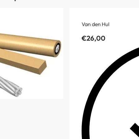
Van den Hul
€
26,00