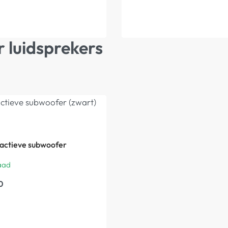
 luidsprekers
 actieve subwoofer
aad
0