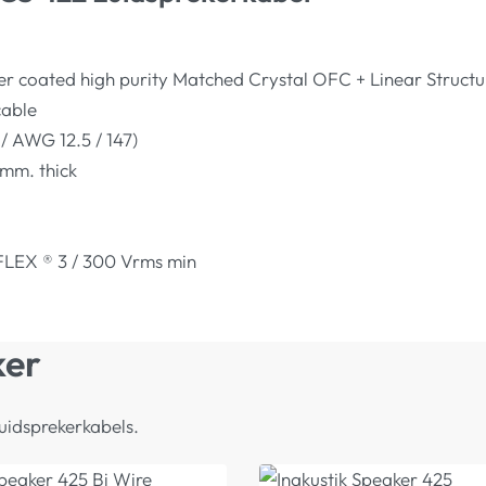
er coated high purity Matched Crystal OFC + Linear Structu
cable
/ AWG 12.5 / 147)
 mm. thick
LIFLEX ® 3 / 300 Vrms min
ker
uidsprekerkabels.