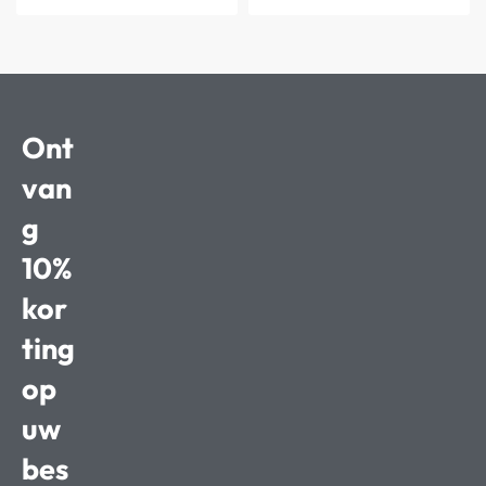
Ont
van
g
10%
kor
ting
op
uw
bes