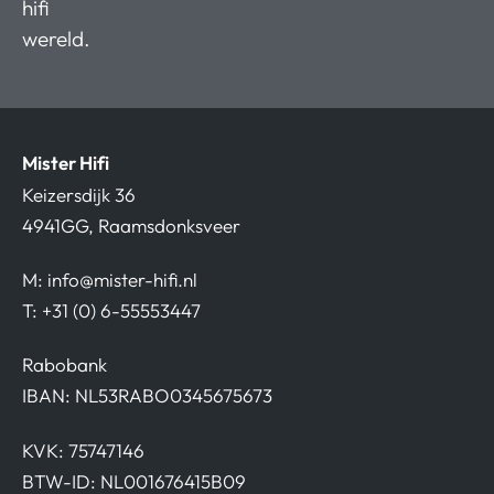
hifi
wereld.
Mister Hifi
Keizersdijk 36
4941GG, Raamsdonksveer
M:
info@mister-hifi.nl
T: +31 (0) 6-55553447
Rabobank
IBAN: NL53RABO0345675673
KVK: 75747146
BTW-ID: NL001676415B09