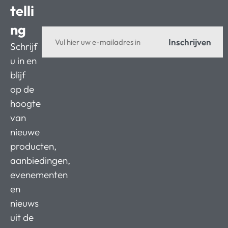
telli
ng
Inschrijven
Schrijf
u in en
blijf
op de
hoogte
van
nieuwe
producten,
aanbiedingen,
evenementen
en
nieuws
uit de