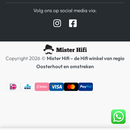
Verzending / Retour
Contact
Volg ons op social media via:
Afspraak Demoruimte
Hifi winkel Raamsdonksveer
Prijslijsten Audio
Copyright 2026 ©
Mister Hifi – de Hifi winkel van regio
Oosterhout en omstreken