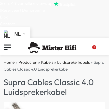
Score
4,7
van
alle
reviews op
(Reserveer) Demoruimte
Blog
Contact
NL
0
Home
»
Producten
»
Kabels
»
Luidsprekerkabels
»
Supra
Cables Classic 4.0 Luidsprekerkabel
Supra Cables Classic 4.0
Luidsprekerkabel