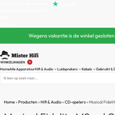
Score
4,7
van
alle
reviews op
(Reserveer) Demoruimte
Blog
Contact
Wegens vakantie is de winkel gesloten
WINKELWAGEN
0
Home
Alle Apparatuur
Hifi & Audio
Luidsprekers
Kabels
Gebruikt &
Home
»
Producten
»
Hifi & Audio
»
CD-spelers
»
Musical Fidel