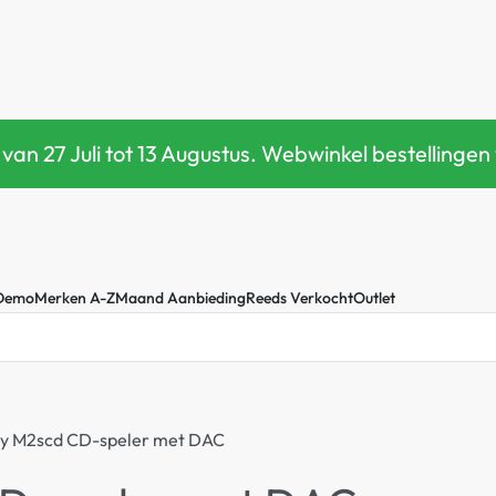
 van 27 Juli tot 13 Augustus. Webwinkel bestellin
 Demo
Merken A-Z
Maand Aanbieding
Reeds Verkocht
Outlet
ity M2scd CD-speler met DAC