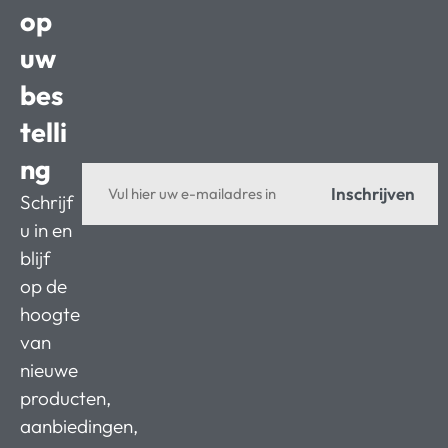
op
uw
bes
telli
ng
Inschrijven
Schrijf
u in en
blijf
op de
hoogte
van
nieuwe
producten,
aanbiedingen,