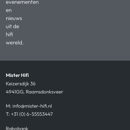
evenementen
en
nieuws
uit de
hifi
wereld.
Mister Hifi
Keizersdijk 36
4941GG, Raamsdonksveer
M:
info@mister-hifi.nl
T: +31 (0) 6-55553447
Rabobank