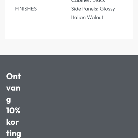
FINISHES
Side Panels: Glossy
Italian Walnut
Ont
van
g
10%
kor
ting