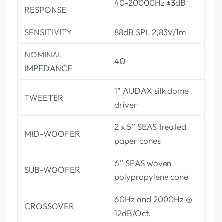
40-20000Hz ±3dB
RESPONSE
SENSITIVITY
88dB SPL 2,83V/1m
NOMINAL
4Ω
IMPEDANCE
1” AUDAX silk dome
TWEETER
driver
2 x 5’’ SEAS treated
MID-WOOFER
paper cones
6’’ SEAS woven
SUB-WOOFER
polypropylene cone
60Hz and 2000Hz @
CROSSOVER
12dB/Oct.