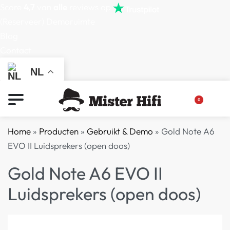
Score
4,7
van
alle
reviews op
(Reserveer) Demoruimte
Blog
Contact
NL
0
Home
»
Producten
»
Gebruikt & Demo
»
Gold Note A6
EVO II Luidsprekers (open doos)
Gold Note A6 EVO II
Luidsprekers (open doos)