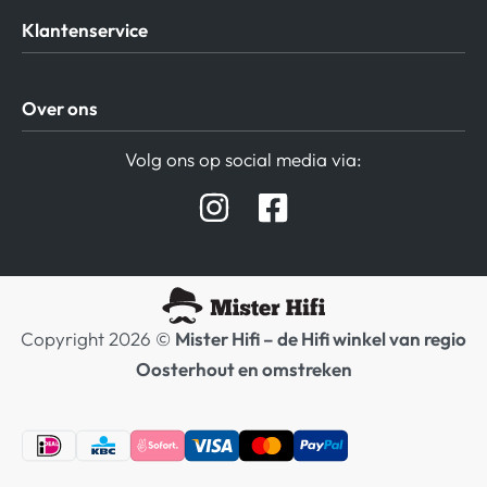
Klantenservice
Algemene Voorwaarden
Over ons
Privacy beleid
Verzending / Retour
Contact
Volg ons op social media via:
Afspraak Demoruimte
Hifi winkel Raamsdonksveer
Prijslijsten Audio
Copyright 2026 ©
Mister Hifi – de Hifi winkel van regio
Oosterhout en omstreken