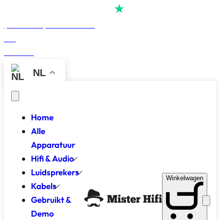
Score
4,7
van
alle
reviews op
(Reserveer) Demoruimte
Blog
Contact
NL
Home
Alle
Apparatuur
Hifi & Audio
Luidsprekers
Winkelwagen
Kabels
Gebruikt &
Demo