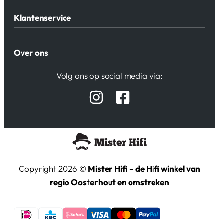
Klantenservice
Algemene Voorwaarden
Over ons
Privacy beleid
Verzending / Retour
Contact
Volg ons op social media via:
Afspraak Demoruimte
Hifi winkel Raamsdonksveer
Prijslijsten Audio
Copyright 2026 ©
Mister Hifi – de Hifi winkel van
regio Oosterhout en omstreken