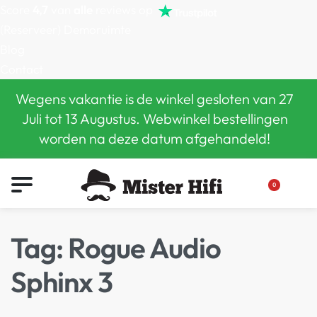
Score
4,7
van
alle
reviews op
(Reserveer) Demoruimte
Blog
Contact
Wegens vakantie is de winkel gesloten van 27
Juli tot 13 Augustus. Webwinkel bestellingen
worden na deze datum afgehandeld!
0
Tag:
Rogue Audio
Sphinx 3