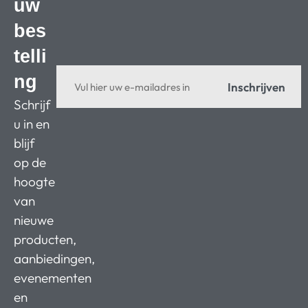
uw
bes
telli
ng
Inschrijven
Schrijf
u in en
blijf
op de
hoogte
van
nieuwe
producten,
aanbiedingen,
evenementen
en