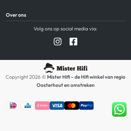
Algemene Voorwaarden
Over ons
Privacy beleid
Verzending / Retour
Contact
Volg ons op social media via:
Afspraak Demoruimte
Hifi winkel Raamsdonksveer
Prijslijsten Audio
Copyright 2026 ©
Mister Hifi – de Hifi winkel van regio
Oosterhout en omstreken