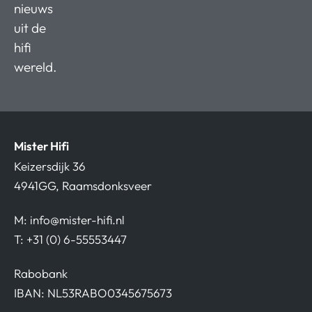
nieuws
uit de
hifi
wereld.
Mister Hifi
Keizersdijk 36
4941GG, Raamsdonksveer
M:
info@mister-hifi.nl
T: +31 (0) 6-55553447
Rabobank
IBAN: NL53RABO0345675673