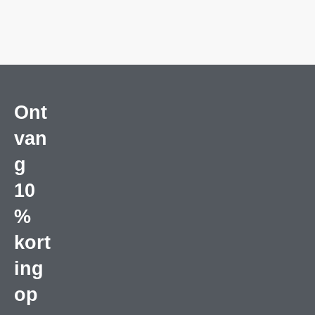
Ont
van
g
10
%
kort
ing
op