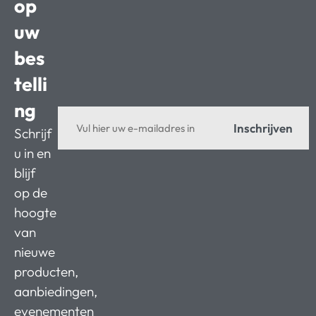
op
uw
bes
telli
ng
Inschrijven
Schrijf
u in en
blijf
op de
hoogte
van
nieuwe
producten,
aanbiedingen,
evenementen