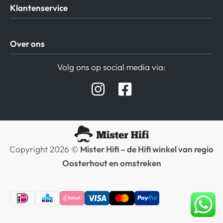
Klantenservice
Algemene Voorwaarden
Over ons
Privacy beleid
Verzending / Retour
Contact
Volg ons op social media via:
Afspraak Demoruimte
Hifi winkel Raamsdonksveer
Prijslijsten Audio
Copyright 2026 ©
Mister Hifi – de Hifi winkel van regio
Oosterhout en omstreken