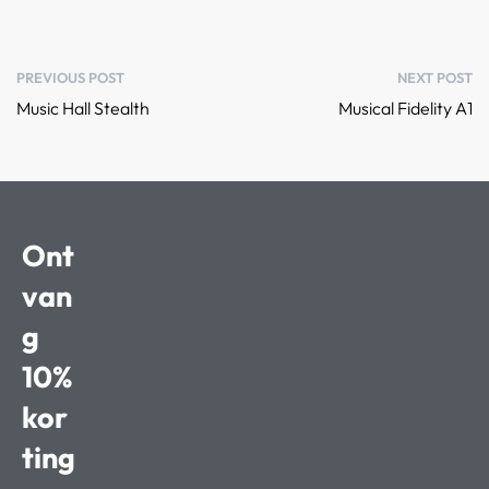
PREVIOUS POST
NEXT POST
Music Hall Stealth
Musical Fidelity A1
Ont
van
g
10%
kor
ting