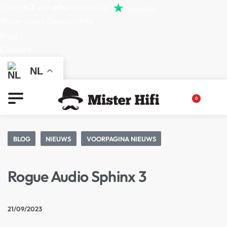
Score
4,7
van
alle
reviews op
(Reserveer) Demoruimte
Blog
Contact
NL
0
BLOG
NIEUWS
VOORPAGINA NIEUWS
Rogue Audio Sphinx 3
21/09/2023