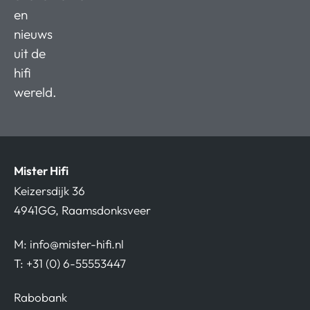
en
nieuws
uit de
hifi
wereld.
Mister Hifi
Keizersdijk 36
4941GG, Raamsdonksveer
M:
info@mister-hifi.nl
T: +31 (0) 6-55553447
Rabobank