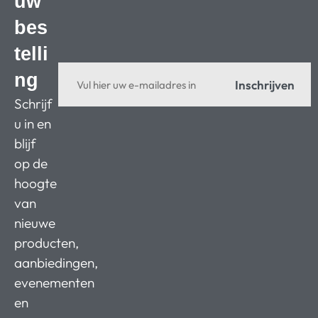
uw
bes
telli
ng
Inschrijven
Schrijf
u in en
blijf
op de
hoogte
van
nieuwe
producten,
aanbiedingen,
evenementen
en