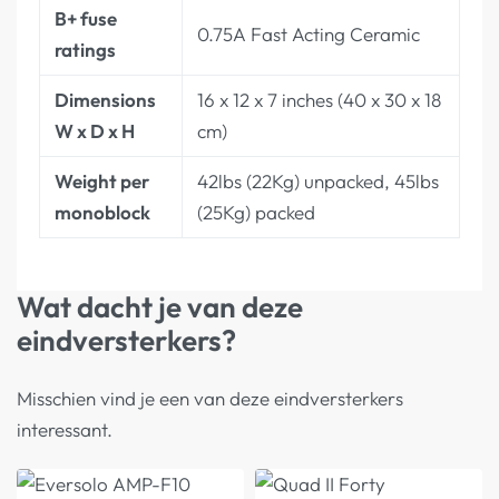
B+ fuse
0.75A Fast Acting Ceramic
ratings
Dimensions
16 x 12 x 7 inches (40 x 30 x 18
W x D x H
cm)
Weight per
42lbs (22Kg) unpacked, 45lbs
monoblock
(25Kg) packed
Wat dacht je van deze
eindversterkers?
Misschien vind je een van deze eindversterkers
interessant.