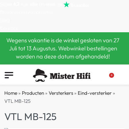
Score
4,7
van
alle
reviews op
(Reserveer) Demoruimte
Blog
Contact
Wegens vakantie is de winkel gesloten van 27
Juli tot 13 Augustus. Webwinkel bestellingen
worden na deze datum afgehandeld!
0
Home
»
Producten
»
Versterkers
»
Eind-versterker
»
VTL MB-125
VTL MB-125