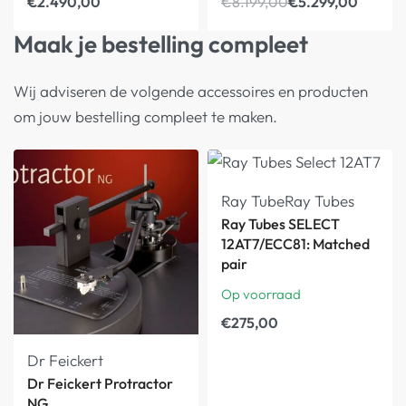
€
2.490,00
€
8.199,00
€
5.299,00
Maak je bestelling compleet
Wij adviseren de volgende accessoires en producten
om jouw bestelling compleet te maken.
Ray Tube
Ray Tubes
Ray Tubes SELECT
12AT7/ECC81: Matched
pair
Op voorraad
€
275,00
Dr Feickert
Dr Feickert Protractor
NG