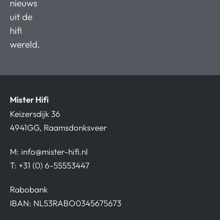
nieuws
uit de
hifi
wereld.
Mister Hifi
Keizersdijk 36
4941GG, Raamsdonksveer
M:
info@mister-hifi.nl
T: +31 (0) 6-55553447
Rabobank
IBAN: NL53RABO0345675673