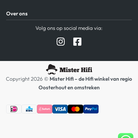
Algemene Voorwaarden
Over ons
Privacy beleid
Verzending / Retour
Contact
Volg ons op social media via:
Afspraak Demoruimte
Hifi winkel Raamsdonksveer
Prijslijsten Audio
Copyright 2026 ©
Mister Hifi – de Hifi winkel van regio
Oosterhout en omstreken