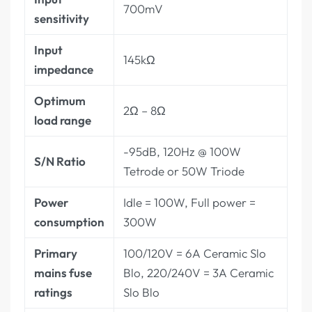
700mV
sensitivity
Input
145kΩ
impedance
Optimum
2Ω – 8Ω
load range
-95dB, 120Hz @ 100W
S/N Ratio
Tetrode or 50W Triode
Power
Idle = 100W, Full power =
consumption
300W
Primary
100/120V = 6A Ceramic Slo
mains fuse
Blo, 220/240V = 3A Ceramic
ratings
Slo Blo