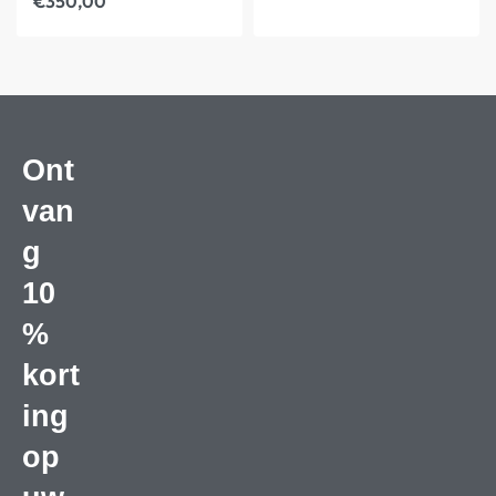
€
350,00
Ont
van
g
10
%
kort
ing
op