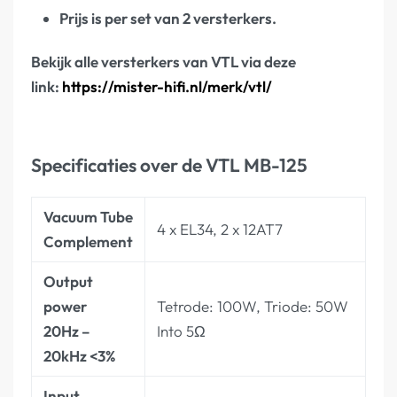
Prijs is per set van 2 versterkers.
Bekijk alle versterkers van VTL via deze
link:
https://mister-hifi.nl/merk/vtl/
Specificaties over de VTL MB-125
Vacuum Tube
4 x EL34, 2 x 12AT7
Complement
Output
power
Tetrode: 100W, Triode: 50W
20Hz –
Into 5Ω
20kHz <3%
Input