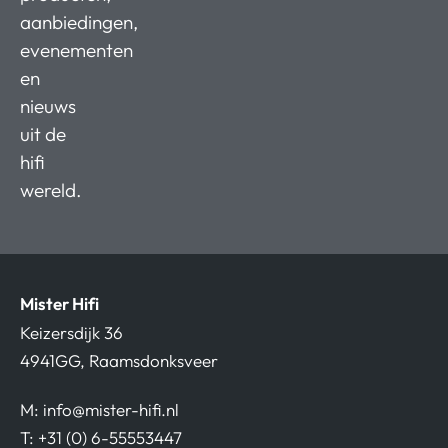
aanbiedingen,
evenementen
en
nieuws
uit de
hifi
wereld.
Mister Hifi
Keizersdijk 36
4941GG, Raamsdonksveer
M:
info@mister-hifi.nl
T: +31 (0) 6-55553447