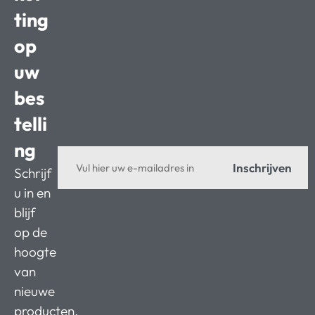
ting
op
uw
bes
telli
ng
Inschrijven
Schrijf
u in en
blijf
op de
hoogte
van
nieuwe
producten,