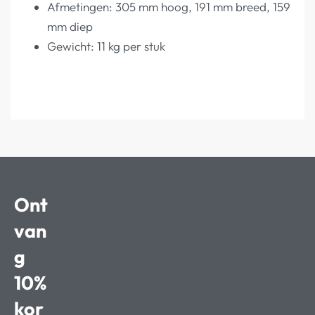
Afmetingen: 305 mm hoog, 191 mm breed, 159
mm diep
Gewicht: 11 kg per stuk
Ont
van
g
10%
kor