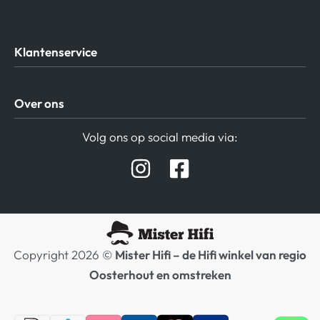
Klantenservice
Algemene Voorwaarden
Over ons
Privacy beleid
Verzending / Retour
Contact
Volg ons op social media via:
Afspraak Demoruimte
Hifi winkel Raamsdonksveer
Prijslijsten Audio
Copyright 2026 ©
Mister Hifi – de Hifi winkel van regio
Oosterhout en omstreken