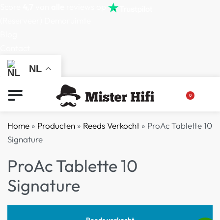
Score
4,7
van
alle
reviews op
(Reserveer) Demoruimte
Blog
Contact
NL
0
Home
»
Producten
»
Reeds Verkocht
»
ProAc Tablette 10
Signature
ProAc Tablette 10
Signature
Reeds verkocht