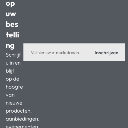
op
uw
bes
telli
ng
Inschrijven
Schrijf
u in en
blijf
op de
hoogte
van
nieuwe
producten,
aanbiedingen,
evenementen