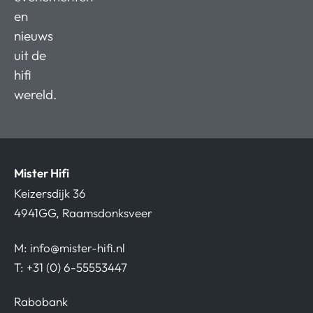
en
nieuws
uit de
hifi
wereld.
Mister Hifi
Keizersdijk 36
4941GG, Raamsdonksveer
M:
info@mister-hifi.nl
T: +31 (0) 6-55553447
Rabobank