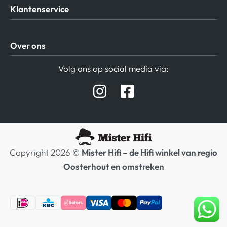
Klantenservice
Algemene Voorwaarden
Over ons
Privacy beleid
Verzending / Retour
Contact
Volg ons op social media via:
Afspraak Demoruimte
Hifi winkel Raamsdonksveer
Prijslijsten Audio
Copyright 2026 ©
Mister Hifi – de Hifi winkel van regio
Oosterhout en omstreken