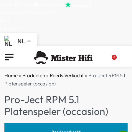
Score
4,7
van
alle
reviews op
(Reserveer) Demoruimte
Blog
Contact
NL
0
Home
»
Producten
»
Reeds Verkocht
»
Pro-Ject RPM 5.1
Platenspeler (occasion)
Pro-Ject RPM 5.1
Platenspeler (occasion)
Reeds verkocht