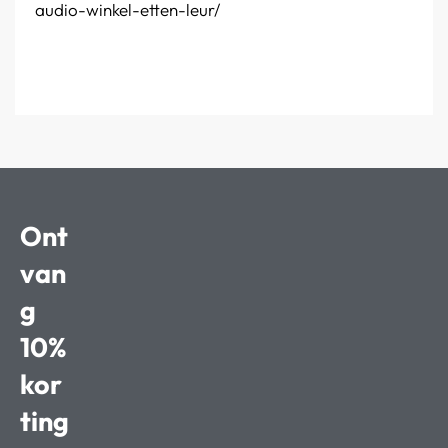
audio-winkel-etten-leur/
Ont
van
g
10%
kor
ting