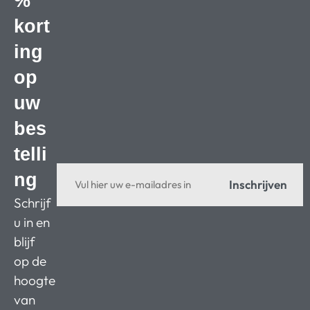
%
kort
ing
op
uw
bes
telli
ng
Inschrijven
Schrijf
u in en
blijf
op de
hoogte
van