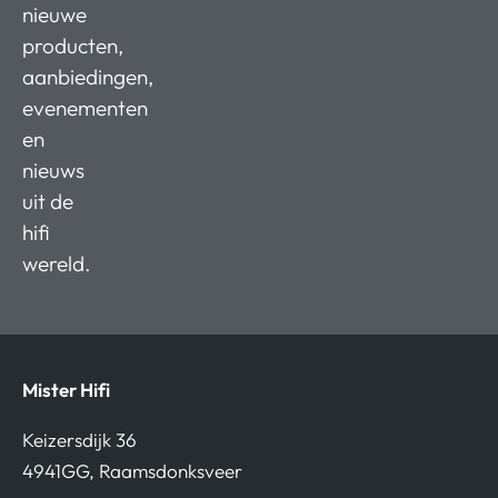
nieuwe
producten,
aanbiedingen,
evenementen
en
nieuws
uit de
hifi
wereld.
Mister Hifi
Keizersdijk 36
4941GG, Raamsdonksveer