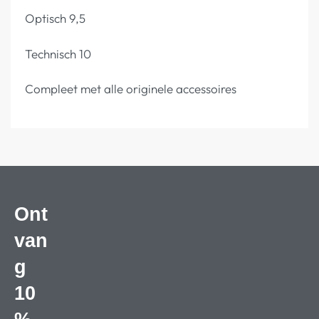
Optisch 9,5
Technisch 10
Compleet met alle originele accessoires
Ont
van
g
10