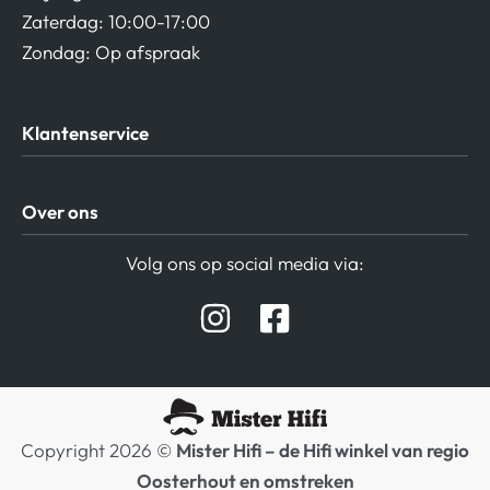
Zaterdag: 10:00-17:00
Zondag: Op afspraak
Klantenservice
Algemene Voorwaarden
Over ons
Privacy beleid
Verzending / Retour
Contact
Volg ons op social media via:
Afspraak Demoruimte
Hifi winkel Raamsdonksveer
Prijslijsten Audio
Copyright 2026 ©
Mister Hifi – de Hifi winkel van regio
Oosterhout en omstreken