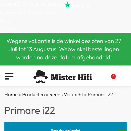
Score
4,7
van
alle
reviews op
(Reserveer) Demoruimte
Blog
Contact
Wegens vakantie is de winkel gesloten van 27
Juli tot 13 Augustus. Webwinkel bestellingen
worden na deze datum afgehandeld!
0
Home
»
Producten
»
Reeds Verkocht
»
Primare i22
Primare i22
Reeds verkocht