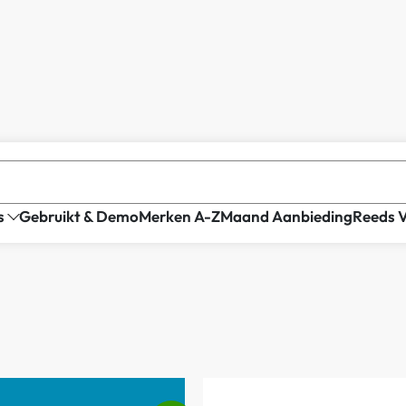
s
Gebruikt & Demo
Merken A-Z
Maand Aanbieding
Reeds 