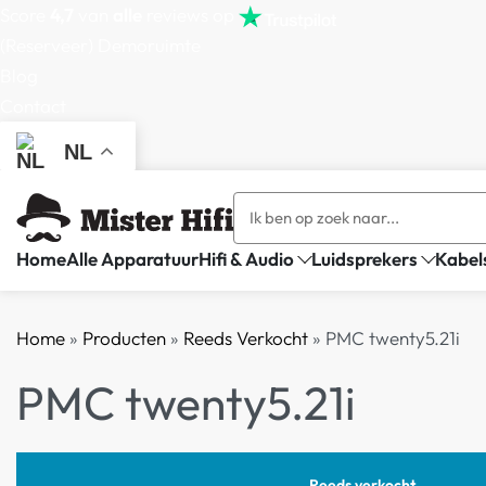
Score
4,7
van
alle
reviews op
(Reserveer) Demoruimte
Blog
Contact
NL
Home
Alle Apparatuur
Hifi & Audio
Luidsprekers
Kabel
Home
»
Producten
»
Reeds Verkocht
»
PMC twenty5.21i
PMC twenty5.21i
Reeds verkocht