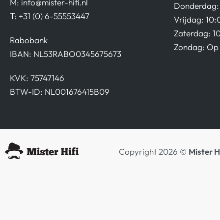
M:
info@mister-hifi.nl
Donderdag: 
T: +31 (0) 6-55553447
Vrijdag: 10:
Zaterdag: 1
Rabobank
Zondag: Op 
IBAN: NL53RABO0345675673
KVK: 75747146
BTW-ID: NL001676415B09
Copyright 2026 ©
Mister H