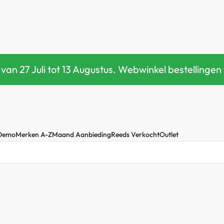
 van 27 Juli tot 13 Augustus. Webwinkel bestellin
 Demo
Merken A-Z
Maand Aanbieding
Reeds Verkocht
Outlet