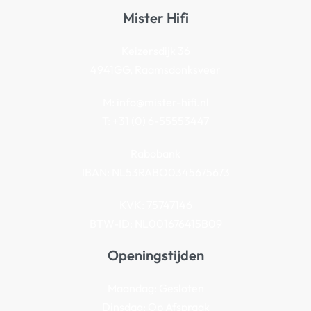
Mister Hifi
Keizersdijk 36
4941GG, Raamsdonksveer
M:
info@mister-hifi.nl
T: +31 (0) 6-55553447
Rabobank
IBAN: NL53RABO0345675673
KVK: 75747146
BTW-ID: NL001676415B09
Openingstijden
Maandag: Gesloten
Dinsdag: Op Afspraak