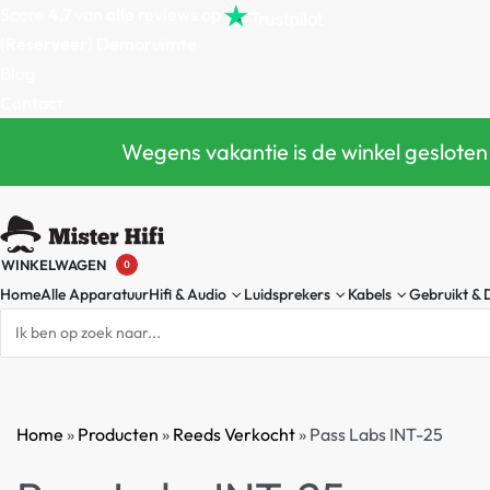
Score
4,7
van
alle
reviews op
(Reserveer) Demoruimte
Blog
Contact
Wegens vakantie is de winkel gesloten
WINKELWAGEN
0
Home
Alle Apparatuur
Hifi & Audio
Luidsprekers
Kabels
Gebruikt &
Home
»
Producten
»
Reeds Verkocht
»
Pass Labs INT-25