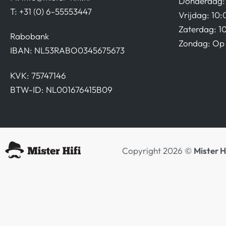
Donderdag: 
T: +31 (0) 6-55553447
Vrijdag: 10:
Zaterdag: 1
Rabobank
Zondag: Op 
IBAN: NL53RABO0345675673
KVK: 75747146
BTW-ID: NL001676415B09
Copyright 2026 ©
Mister H