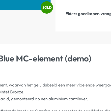
SOLD
Elders goedkoper, vraag
 Blue MC-element (demo)
ent, waarvan het geluidsbeeld een meer vloeiende weergave
intet Bronze.
 naald, gemonteerd op een aluminium cantilever.
t aflatende inzet van Ortofon om elementen te onwikkelen d