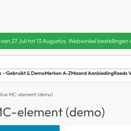
 van 27 Juli tot 13 Augustus. Webwinkel bestelling
s
Gebruikt & Demo
Merken A-Z
Maand Aanbieding
Reeds 
Blue MC-element (demo)
 MC-element (demo)