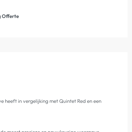
 Offerte
 heeft in vergelijking met Quintet Red en een
ie de meest precieze en nauwkeurige weergave