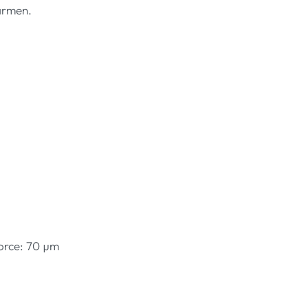
armen.
force: 70 µm