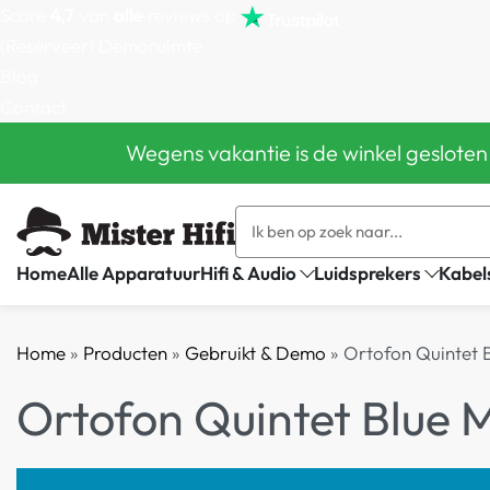
Score
4,7
van
alle
reviews op
(Reserveer) Demoruimte
Blog
Contact
Wegens vakantie is de winkel gesloten
Home
Alle Apparatuur
Hifi & Audio
Luidsprekers
Kabel
Home
»
Producten
»
Gebruikt & Demo
»
Ortofon Quintet 
Ortofon Quintet Blue