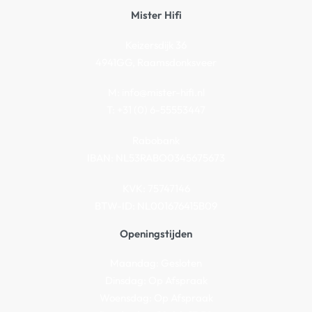
Mister Hifi
Keizersdijk 36
4941GG, Raamsdonksveer
M:
info@mister-hifi.nl
T: +31 (0) 6-55553447
Rabobank
IBAN: NL53RABO0345675673
KVK: 75747146
BTW-ID: NL001676415B09
Openingstijden
Maandag: Gesloten
Dinsdag: Op Afspraak
Woensdag: Op Afspraak