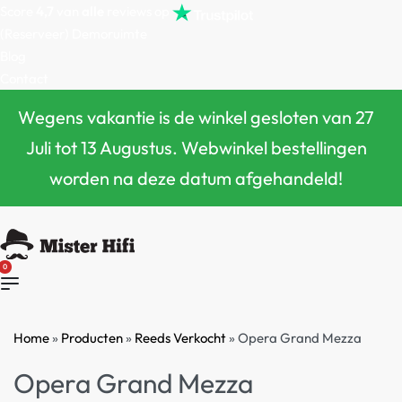
Score
4,7
van
alle
reviews op
(Reserveer) Demoruimte
Blog
Contact
Wegens vakantie is de winkel gesloten van 27
Juli tot 13 Augustus. Webwinkel bestellingen
worden na deze datum afgehandeld!
0
Home
»
Producten
»
Reeds Verkocht
»
Opera Grand Mezza
Opera Grand Mezza