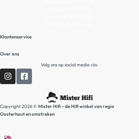
Donderdag: 10:00-17:30
Vrijdag: 10:00-17:30
Zaterdag: 10:00-17:00
Zondag: Op afspraak
Klantenservice
Algemene Voorwaarden
Over ons
Privacy beleid
Contact
Volg ons op social media via:
Verzending / Retour
Hifi winkel Raamsdonksveer
Afspraak Demoruimte
Prijslijsten Audio
Copyright 2026 ©
Mister Hifi – de Hifi winkel van regio
Oosterhout en omstreken