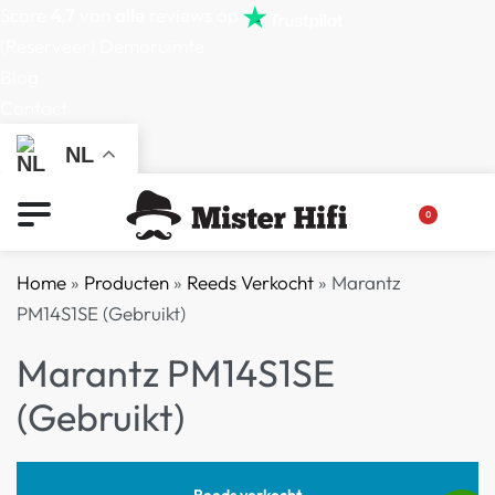
Score
4,7
van
alle
reviews op
(Reserveer) Demoruimte
Blog
Contact
NL
0
Home
»
Producten
»
Reeds Verkocht
»
Marantz
PM14S1SE (Gebruikt)
Marantz PM14S1SE
(Gebruikt)
Reeds verkocht