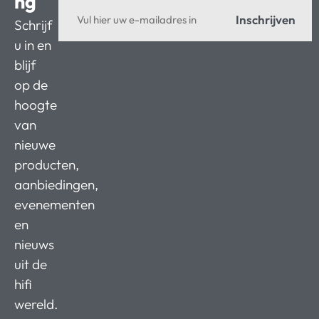
ng
Inschrijven
Schrijf
u in en
blijf
op de
hoogte
van
nieuwe
producten,
aanbiedingen,
evenementen
en
nieuws
uit de
hifi
wereld.