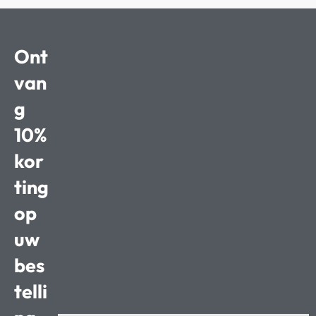
Ont
van
g
10%
kor
ting
op
uw
bes
telli