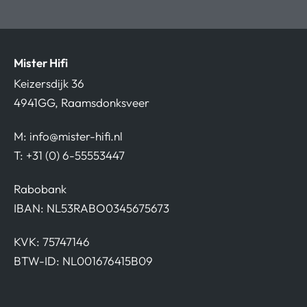
Mister Hifi
Keizersdijk 36
4941GG, Raamsdonksveer
M:
info@mister-hifi.nl
T: +31 (0) 6-55553447
Rabobank
IBAN: NL53RABO0345675673
KVK: 75747146
BTW-ID: NL001676415B09