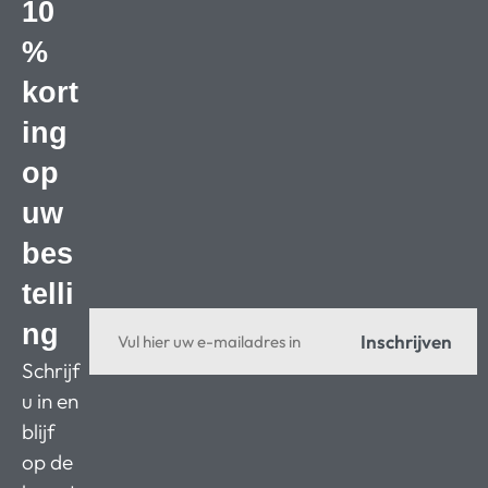
10
%
kort
ing
op
uw
bes
telli
ng
Inschrijven
Schrijf
u in en
blijf
op de