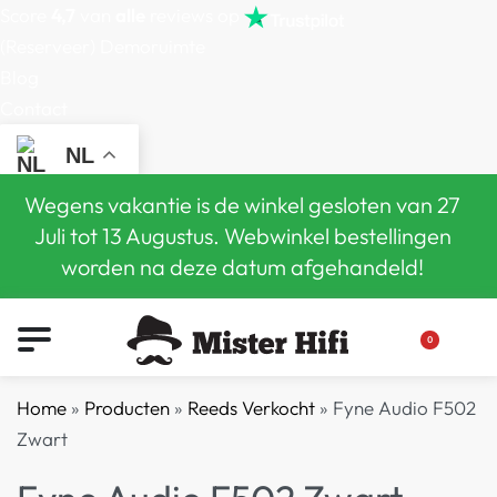
Score
4,7
van
alle
reviews op
(Reserveer) Demoruimte
Blog
Contact
NL
Wegens vakantie is de winkel gesloten van 27
Juli tot 13 Augustus. Webwinkel bestellingen
worden na deze datum afgehandeld!
0
Home
»
Producten
»
Reeds Verkocht
»
Fyne Audio F502
Zwart