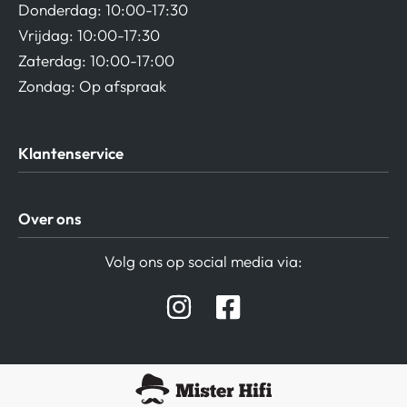
Donderdag: 10:00-17:30
Vrijdag: 10:00-17:30
Zaterdag: 10:00-17:00
Zondag: Op afspraak
Klantenservice
Algemene Voorwaarden
Over ons
Privacy beleid
Verzending / Retour
Contact
Volg ons op social media via:
Afspraak Demoruimte
Hifi winkel Raamsdonksveer
Prijslijsten Audio