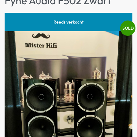
Fyne Audio F502 Zwart
Reeds verkocht
INRUIL
SOLD