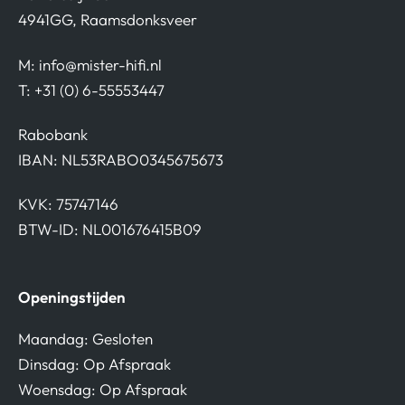
4941GG, Raamsdonksveer
M:
info@mister-hifi.nl
T: +31 (0) 6-55553447
Rabobank
IBAN: NL53RABO0345675673
KVK: 75747146
BTW-ID: NL001676415B09
Openingstijden
Maandag: Gesloten
Dinsdag: Op Afspraak
Woensdag: Op Afspraak