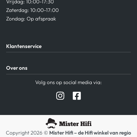
Vrijdag: 10:00-17:30
Zaterdag: 10:00-17:00
Zondag: Op afspraak
Klantenservice
Algemene Voorwaarden
Over ons
Privacy beleid
Verzending / Retour
Contact
Volg ons op social media via:
Afspraak Demoruimte
Hifi winkel Raamsdonksveer
Prijslijsten Audio
Copyright 2026 ©
Mister Hifi – de Hifi winkel van regio