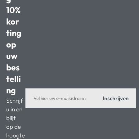
10%
kor
ting
op
uw
bes
telli
ng
Inschrijven
Schrijf
u in en
blijf
op de
hoogte