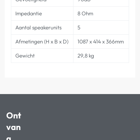
Impedantie
8 Ohm
Aantal speakerunits
5
Afmetingen (H x B x D)
1087 x 414 x 366mm
Gewicht
29,8 kg
Ont
van
g