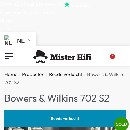
Score
4,7
van
alle
reviews op
(Reserveer) Demoruimte
Blog
Contact
NL
0
Home
»
Producten
»
Reeds Verkocht
»
Bowers & Wilkins
702 S2
Bowers & Wilkins 702 S2
Reeds verkocht
SOLD