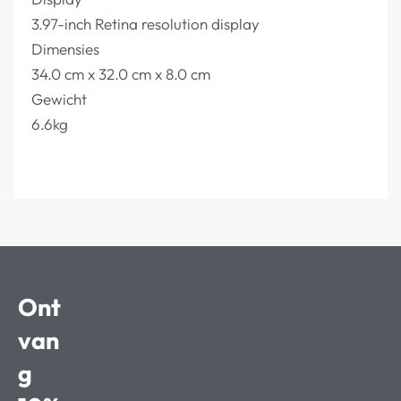
3.97-inch Retina resolution display
Dimensies
34.0 cm x 32.0 cm x 8.0 cm
Gewicht
6.6kg
Ont
van
g