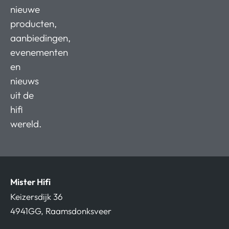
nieuwe
producten,
aanbiedingen,
evenementen
en
nieuws
uit de
hifi
wereld.
Mister Hifi
Keizersdijk 36
4941GG, Raamsdonksveer