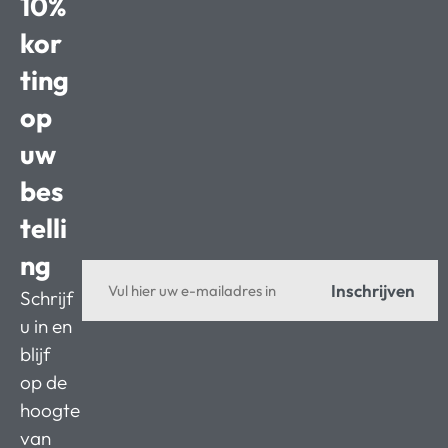
10%
kor
ting
op
uw
bes
telli
ng
Inschrijven
Schrijf
u in en
blijf
op de
hoogte
van