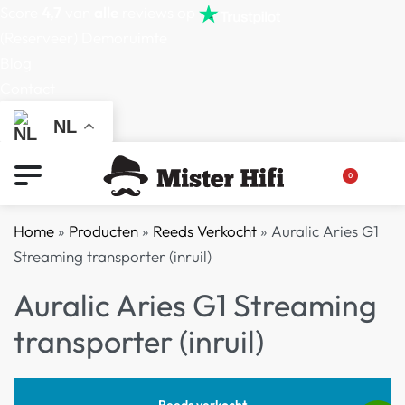
Score
4,7
van
alle
reviews op
(Reserveer) Demoruimte
Blog
Contact
NL
0
Home
»
Producten
»
Reeds Verkocht
»
Auralic Aries G1
Streaming transporter (inruil)
Auralic Aries G1 Streaming
transporter (inruil)
Reeds verkocht