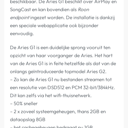
beschikbaar. De Aries G1 beschikt over AirPlay en
SongCast en kan bovendien als
Roon
endpoint
ingezet worden. De installatie is dankzij
een speciale webapplicatie ook bijzonder
eenvoudig.
De Aries G1 is een duidelijke sprong vooruit ten
opzicht van haar voorganger de Aries. Het hart
van de Aries G1 is in feite hetzelfde als dat van de
onlangs geïntroduceerde topmodel Aries G2.
– Zo kan de Aries G1 nu bestanden streamen tot
een resolutie van DSD512 en PCM 32-bit/384kHz.
Dit kan zelfs via het wifi-thuisnetwerk.
– 50% sneller
– 2 x zoveel systeemgeheugen, thans 2GB en
dataopslag 8GB
– het cachegeheugen bedraagt nu 1GB