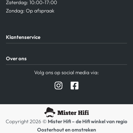
Zaterdag: 10:00-17:00
Zondag: Op afspraak
Klantenservice
Algemene Voorwaarden
Over ons
Privacy beleid
Verzending / Retour
Contact
Volg ons op social media via:
Afspraak Demoruimte
Hifi winkel Raamsdonksveer
Prijslijsten Audio
Copyright 2026 ©
Mister Hifi – de Hifi winkel van regio
Oosterhout en omstreken