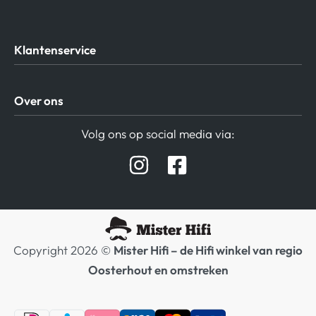
Klantenservice
Algemene Voorwaarden
Over ons
Privacy beleid
Verzending / Retour
Contact
Volg ons op social media via:
Afspraak Demoruimte
Hifi winkel Raamsdonksveer
Prijslijsten Audio
Copyright 2026 ©
Mister Hifi – de Hifi winkel van regio
Oosterhout en omstreken