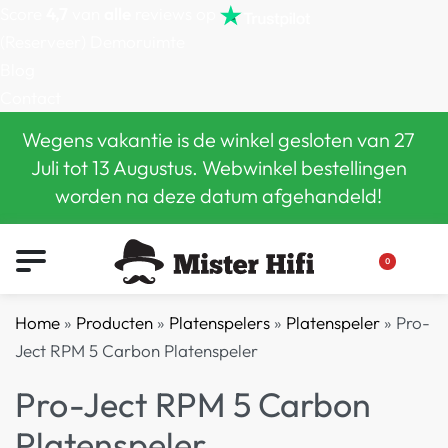
Score
4,7
van
alle
reviews op
(Reserveer) Demoruimte
Blog
Contact
Wegens vakantie is de winkel gesloten van 27
Juli tot 13 Augustus. Webwinkel bestellingen
worden na deze datum afgehandeld!
0
Home
»
Producten
»
Platenspelers
»
Platenspeler
»
Pro-
Ject RPM 5 Carbon Platenspeler
Pro-Ject RPM 5 Carbon
Platenspeler