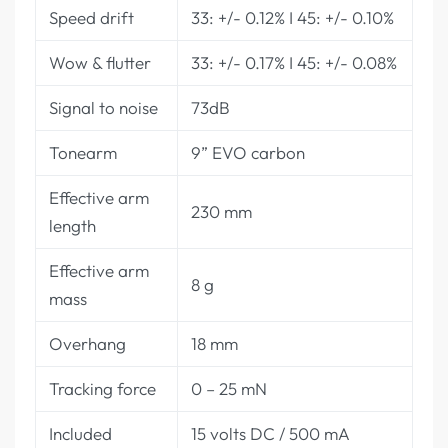
Speed drift
33: +/- 0.12% I 45: +/- 0.10%
Wow & flutter
33: +/- 0.17% I 45: +/- 0.08%
Signal to noise
73dB
Tonearm
9” EVO carbon
Effective arm
230 mm
length
Effective arm
8 g
mass
Overhang
18 mm
Tracking force
0 – 25 mN
Included
15 volts DC / 500 mA