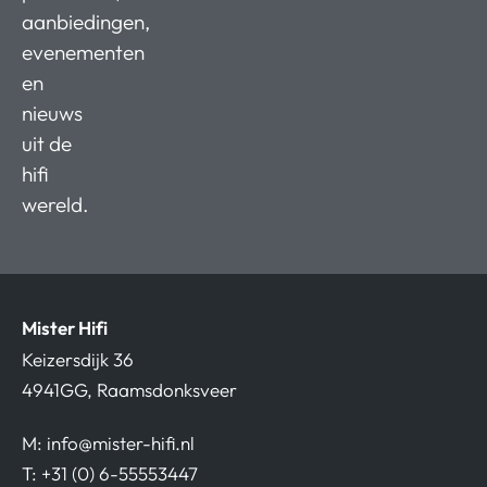
aanbiedingen,
evenementen
en
nieuws
uit de
hifi
wereld.
Mister Hifi
Keizersdijk 36
4941GG, Raamsdonksveer
M:
info@mister-hifi.nl
T: +31 (0) 6-55553447