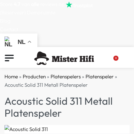
Score
4,7
van
alle
reviews op
(Reserveer) Demoruimte
Blog
Contact
NL
0
Home
»
Producten
»
Platenspelers
»
Platenspeler
»
Acoustic Solid 311 Metall Platenspeler
Acoustic Solid 311 Metall
Platenspeler