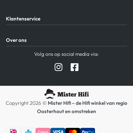
Klantenservice
Algemene Voorwaarden
Over ons
Privacy beleid
Verzending / Retour
Contact
Volg ons op social media via:
Afspraak Demoruimte
Hifi winkel Raamsdonksveer
Prijslijsten Audio
Copyright 2026 ©
Mister Hifi – de Hifi winkel van regio
Oosterhout en omstreken