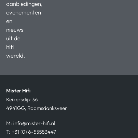
aanbiedingen,
evenementen
en
nieuws
uit de
hifi
wereld.
Mister Hifi
Keizersdijk 36
4941GG, Raamsdonksveer
M:
info@mister-hifi.nl
T: +31 (0) 6-55553447