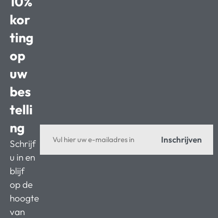
10%
kor
ting
op
uw
bes
telli
ng
Inschrijven
Schrijf
u in en
blijf
op de
hoogte
van