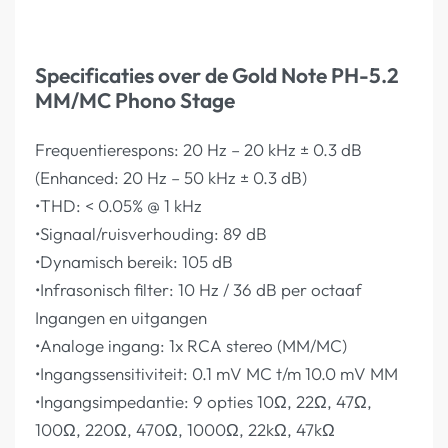
Specificaties over de Gold Note PH-5.2
MM/MC Phono Stage
Frequentierespons: 20 Hz – 20 kHz ± 0.3 dB
(Enhanced: 20 Hz – 50 kHz ± 0.3 dB)
•THD: < 0.05% @ 1 kHz
•Signaal/ruisverhouding: 89 dB
•Dynamisch bereik: 105 dB
•Infrasonisch filter: 10 Hz / 36 dB per octaaf
Ingangen en uitgangen
•Analoge ingang: 1x RCA stereo (MM/MC)
•Ingangssensitiviteit: 0.1 mV MC t/m 10.0 mV MM
•Ingangsimpedantie: 9 opties 10Ω, 22Ω, 47Ω,
100Ω, 220Ω, 470Ω, 1000Ω, 22kΩ, 47kΩ