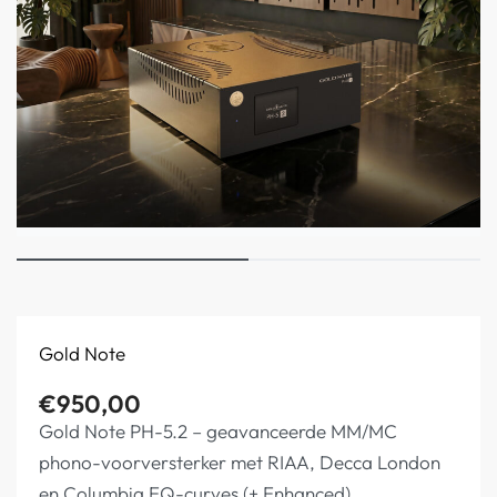
Gold Note
€
950,00
Gold Note PH-5.2 – geavanceerde MM/MC
phono-voorversterker met RIAA, Decca London
en Columbia EQ-curves (+ Enhanced),