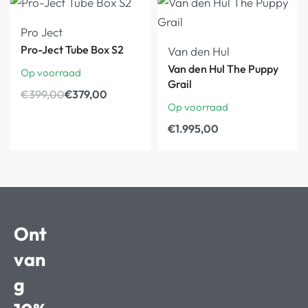
Pro Ject
Pro-Ject Tube Box S2
Van den Hul
Van den Hul The Puppy
Op voorraad
Grail
€
399,00
€
379,00
Op voorraad
€
1.995,00
Ont
van
g