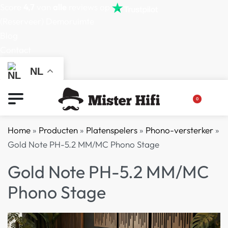
Score
4,7
van
alle
reviews op
(Reserveer) Demoruimte
Blog
Contact
NL
0
Home
»
Producten
»
Platenspelers
»
Phono-versterker
»
Gold Note PH-5.2 MM/MC Phono Stage
Gold Note PH-5.2 MM/MC
Phono Stage