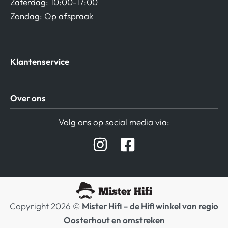
Zaterdag: 10:00-17:00
Zondag: Op afspraak
Klantenservice
Algemene Voorwaarden
Over ons
Privacy beleid
Verzending / Retour
Contact
Volg ons op social media via:
Afspraak Demoruimte
Hifi winkel Raamsdonksveer
Prijslijsten Audio
Copyright 2026 ©
Mister Hifi – de Hifi winkel van regio
Oosterhout en omstreken