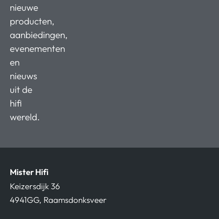
nieuwe
producten,
aanbiedingen,
evenementen
en
nieuws
uit de
hifi
wereld.
Mister Hifi
Keizersdijk 36
4941GG, Raamsdonksveer