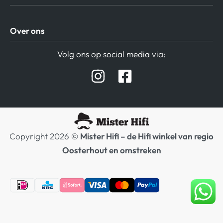
Algemene Voorwaarden
Over ons
Privacy beleid
Verzending / Retour
Contact
Volg ons op social media via:
Afspraak Demoruimte
Hifi winkel Raamsdonksveer
Prijslijsten Audio
Copyright 2026 ©
Mister Hifi – de Hifi winkel van regio
Oosterhout en omstreken