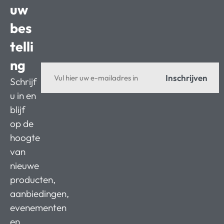
uw
bes
telli
ng
Inschrijven
Schrijf
u in en
blijf
op de
hoogte
van
nieuwe
producten,
aanbiedingen,
evenementen
en