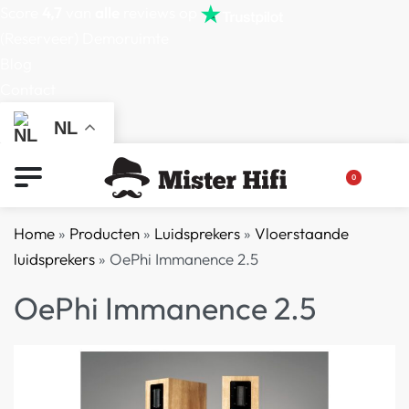
Score
4,7
van
alle
reviews op
(Reserveer) Demoruimte
Blog
Contact
NL
0
Home
»
Producten
»
Luidsprekers
»
Vloerstaande
luidsprekers
»
OePhi Immanence 2.5
OePhi Immanence 2.5