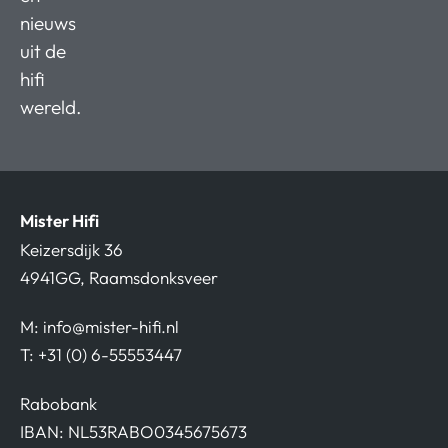
nieuws
uit de
hifi
wereld.
Mister Hifi
Keizersdijk 36
4941GG, Raamsdonksveer
M:
info@mister-hifi.nl
T: +31 (0) 6-55553447
Rabobank
IBAN: NL53RABO0345675673