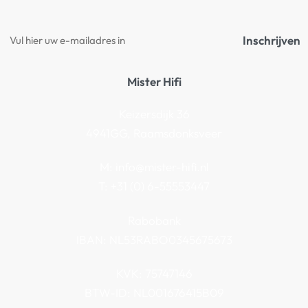
Inschrijven
Mister Hifi
Keizersdijk 36
4941GG, Raamsdonksveer
M:
info@mister-hifi.nl
T: +31 (0) 6-55553447
Rabobank
IBAN: NL53RABO0345675673
KVK: 75747146
BTW-ID: NL001676415B09