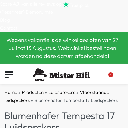
Score
4,7
van
alle
reviews op
(Reserveer) Demoruimte
Blog
Contact
Wegens vakantie is de winkel gesloten van 27
Juli tot 13 Augustus. Webwinkel bestellingen
worden na deze datum afgehandeld!
0
Home
»
Producten
»
Luidsprekers
»
Vloerstaande
luidsprekers
»
Blumenhofer Tempesta 17 Luidsprekers
Blumenhofer Tempesta 17
Luidsprekers