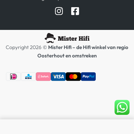
Afspraak Demoruimte
Hifi winkel Raamsdonksveer
Prijslijsten Audio
Copyright 2026 ©
Mister Hifi – de Hifi winkel van regio
Oosterhout en omstreken
In Winkelwagen