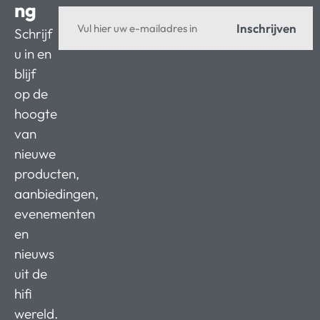
ng
Inschrijven
Schrijf
u in en
blijf
op de
hoogte
van
nieuwe
producten,
aanbiedingen,
evenementen
en
nieuws
uit de
hifi
wereld.