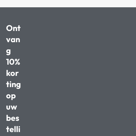
Ont
van
g
10%
kor
ting
op
uw
bes
telli