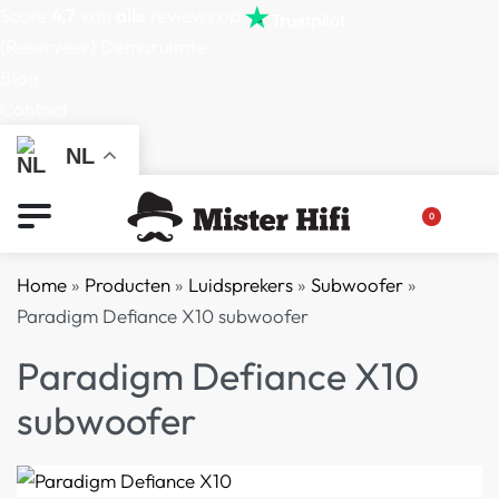
Score
4,7
van
alle
reviews op
(Reserveer) Demoruimte
Blog
Contact
NL
0
Home
»
Producten
»
Luidsprekers
»
Subwoofer
»
Paradigm Defiance X10 subwoofer
Paradigm Defiance X10
subwoofer