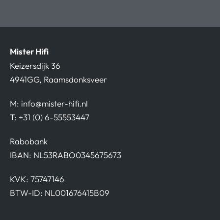
Mister Hifi
Keizersdijk 36
4941GG, Raamsdonksveer
M:
info@mister-hifi.nl
T: +31 (0) 6-55553447
Rabobank
IBAN: NL53RABO0345675673
KVK: 75747146
BTW-ID: NL001676415B09