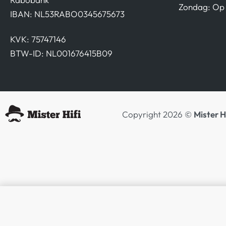
Zondag: Op 
IBAN: NL53RABO0345675673
KVK: 75747146
BTW-ID: NL001676415B09
Copyright 2026 ©
Mister H
Revival Audio STAND 3