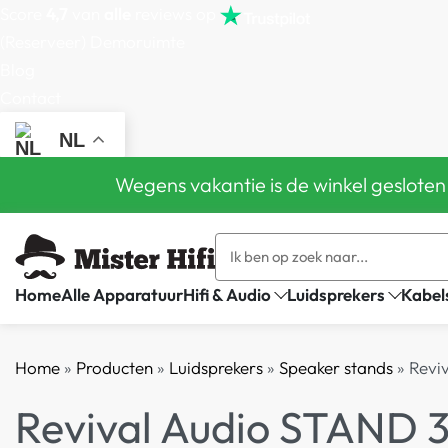
Score
4,7
van
alle
reviews op
(Reserveer) Demoruimte
Blog
Contact
NL
Wegens vakantie is de winkel gesloten
Home
Alle Apparatuur
Hifi & Audio
Luidsprekers
Kabel
Home
»
Producten
»
Luidsprekers
»
Speaker stands
»
Revi
Revival Audio STAND 