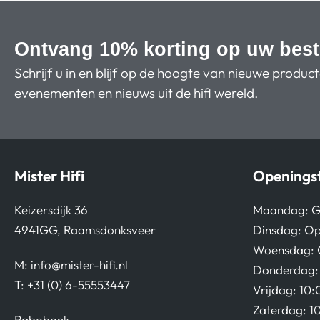
Ontvang 10% korting op uw best
Schrijf u in en blijf op de hoogte van nieuwe produc
evenementen en nieuws uit de hifi wereld.
Mister Hifi
Openingst
Keizersdijk 36
Maandag: G
4941GG, Raamsdonksveer
Dinsdag: Op
Woensdag: 
M:
info@mister-hifi.nl
Donderdag: 
T: +31 (0) 6-55553447
Vrijdag: 10:
Zaterdag: 1
Rabobank