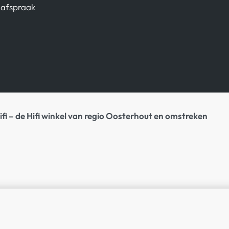
afspraak
ifi – de Hifi winkel van regio Oosterhout en omstreken
€
399,00
BESCHIKBAAR VI