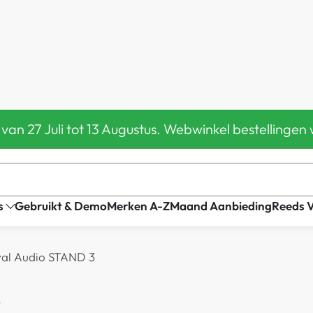
 van 27 Juli tot 13 Augustus. Webwinkel bestelling
s
Gebruikt & Demo
Merken A-Z
Maand Aanbieding
Reeds 
val Audio STAND 3
3