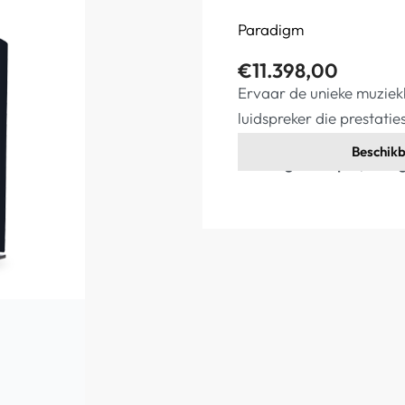
Paradigm
€
11.398,00
Ervaar de unieke muziek
luidspreker die prestatie
Beschikb
Elders goedkoper, vraag