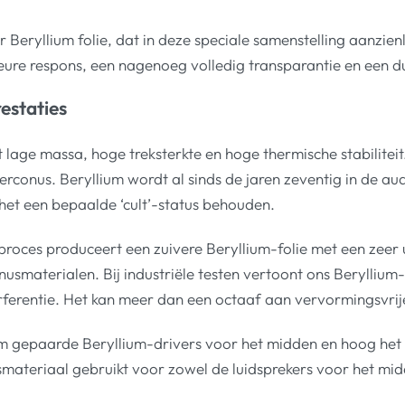
eryllium folie, dat in deze speciale samenstelling aanzienli
ure respons, een nagenoeg volledig transparantie en een du
estaties
ge massa, hoge treksterkte en hoge thermische stabiliteit. He
erconus. Beryllium wordt al sinds de jaren zeventig in de a
 het een bepaalde ‘cult’-status behouden.
ces produceert een zuivere Beryllium-folie met een zeer uni
usmaterialen. Bij industriële testen vertoont ons Beryllium
ferentie. Het kan meer dan een octaaf aan vervormingsvri
m gepaarde Beryllium-drivers voor het midden en hoog het v
onusmateriaal gebruikt voor zowel de luidsprekers voor het m