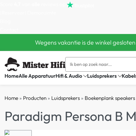
Score
4,7
van
alle
reviews op
(Reserveer) Demoruimte
Blog
Contact
Wegens vakantie is de winkel gesloten
Home
Alle Apparatuur
Hifi & Audio
Luidsprekers
Kabel
Home
»
Producten
»
Luidsprekers
»
Boekenplank speakers
Paradigm Persona B Mo