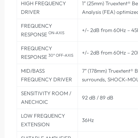
HIGH FREQUENCY
1″ (25mm) Truextent® Be
DRIVER
Analysis (FEA) optimize
FREQUENCY
+/- 2dB from 60Hz – 45
ON-AXIS
RESPONSE
FREQUENCY
+/- 2dB from 60Hz – 2
30° OFF-AXIS
RESPONSE
MID/BASS
7″ (178mm) Truextent® B
FREQUENCY DRIVER
surrounds, SHOCK-MOUNT
SENSITIVITY ROOM /
92 dB / 89 dB
ANECHOIC
LOW FREQUENCY
36Hz
EXTENSION