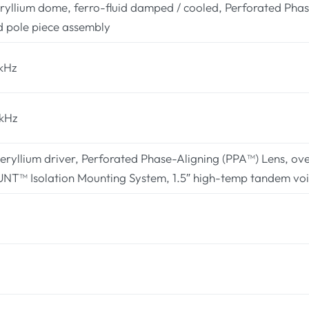
ryllium dome, ferro-fluid damped / cooled, Perforated Phas
d pole piece assembly
kHz
0kHz
eryllium driver, Perforated Phase-Aligning (PPA™) Lens, o
™ Isolation Mounting System, 1.5″ high-temp tandem voic