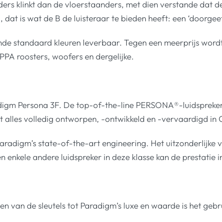
ders klinkt dan de vloerstaanders, met dien verstande dat 
g, dat is wat de B de luisteraar te bieden heeft: een ‘doorgee
llende standaard kleuren leverbaar. Tegen een meerprijs wor
PPA roosters, woofers en dergelijke.
digm Persona 3F. De top-of-the-line PERSONA®-luidspreker
 alles volledig ontworpen, -ontwikkeld en -vervaardigd in
aradigm’s state-of-the-art engineering. Het uitzonderlijk
en enkele andere luidspreker in deze klasse kan de prestatie
n van de sleutels tot Paradigm’s luxe en waarde is het gebru