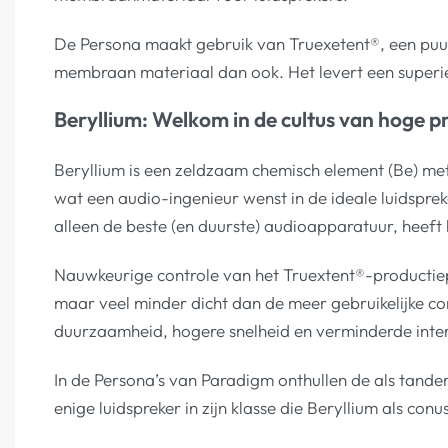
De Persona maakt gebruik van Truexetent®, een puur B
membraan materiaal dan ook. Het levert een superie
Beryllium: Welkom in de cultus van hoge pr
Beryllium is een zeldzaam chemisch element (Be) met la
wat een audio-ingenieur wenst in de ideale luidsprek
alleen de beste (en duurste) audioapparatuur, heeft
Nauwkeurige controle van het Truextent®-productiepro
maar veel minder dicht dan de meer gebruikelijke con
duurzaamheid, hogere snelheid en verminderde inter
In de Persona’s van Paradigm onthullen de als tande
enige luidspreker in zijn klasse die Beryllium als c