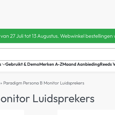
 van 27 Juli tot 13 Augustus. Webwinkel bestelling
s
Gebruikt & Demo
Merken A-Z
Maand Aanbieding
Reeds 
»
Paradigm Persona B Monitor Luidsprekers
nitor Luidsprekers