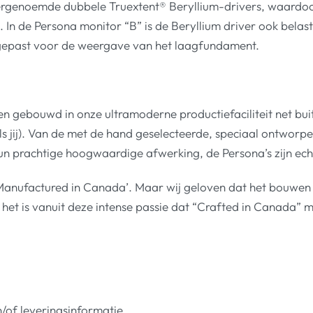
dergenoemde dubbele Truextent® Beryllium-drivers, waardoo
. In de Persona monitor “B” is de Beryllium driver ook bela
angepast voor de weergave van het laagfundament.
 en gebouwd in onze ultramoderne productiefaciliteit net 
s jij). Van de met de hand geselecteerde, speciaal ontworp
n prachtige hoogwaardige afwerking, de Persona’s zijn ec
anufactured in Canada’. Maar wij geloven dat het bouwen va
 het is vanuit deze intense passie dat “Crafted in Canada” 
of leveringsinformatie.