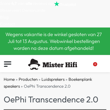
Score
4,7
van
alle
reviews op
(Reserveer) Demoruimte
Blog
Contact
Wegens vakantie is de winkel gesloten van 27
Juli tot 13 Augustus. Webwinkel bestellingen
worden na deze datum afgehandeld!
0
Home
»
Producten
»
Luidsprekers
»
Boekenplank
speakers
»
OePhi Transcendence 2.0
OePhi Transcendence 2.0