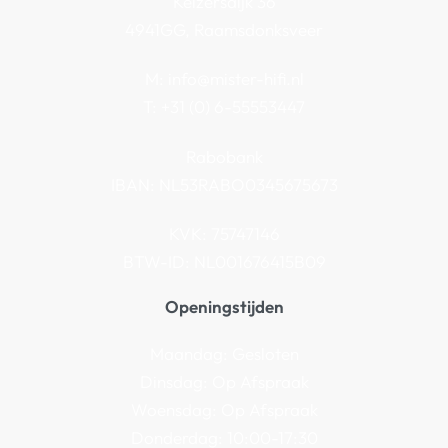
Keizersdijk 36
4941GG, Raamsdonksveer
M:
info@mister-hifi.nl
T: +31 (0) 6-55553447
Rabobank
IBAN: NL53RABO0345675673
KVK: 75747146
BTW-ID: NL001676415B09
Openingstijden
Maandag: Gesloten
Dinsdag: Op Afspraak
Woensdag: Op Afspraak
Donderdag: 10:00-17:30