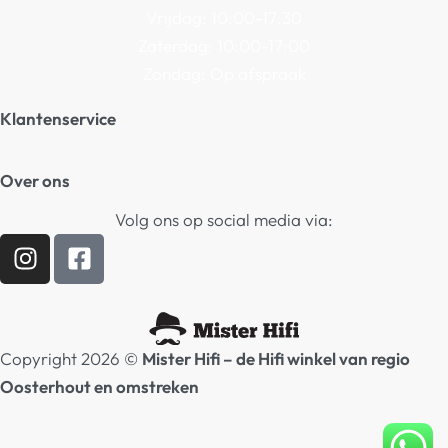
Vrijdag: 10:00-17:30
Zaterdag: 10:00-17:00
Zondag: Op afspraak
Klantenservice
Algemene Voorwaarden
Over ons
Privacy beleid
Contact
Volg ons op social media via:
Verzending / Retour
Hifi winkel Raamsdonksveer
Afspraak Demoruimte
Prijslijsten Audio
Copyright 2026 ©
Mister Hifi – de Hifi winkel van regio
Oosterhout en omstreken