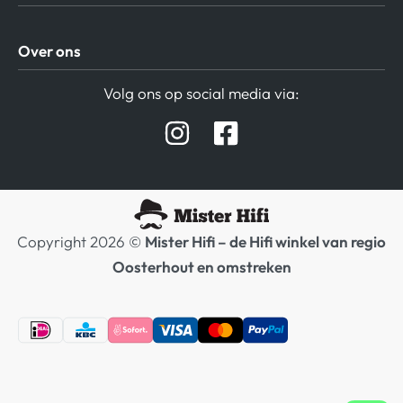
Algemene Voorwaarden
Over ons
Privacy beleid
Verzending / Retour
Contact
Volg ons op social media via:
Afspraak Demoruimte
Hifi winkel Raamsdonksveer
Prijslijsten Audio
Copyright 2026 ©
Mister Hifi – de Hifi winkel van regio
Oosterhout en omstreken