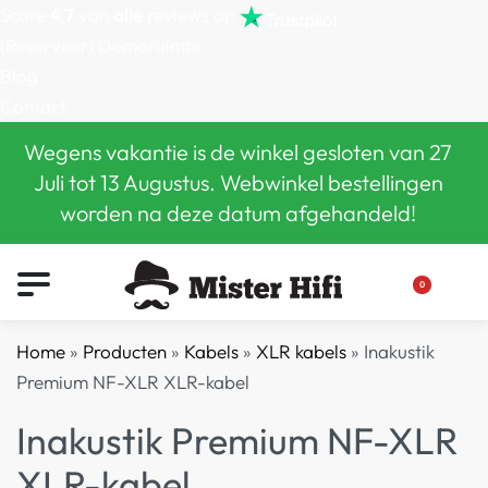
Score
4,7
van
alle
reviews op
(Reserveer) Demoruimte
Blog
Contact
Wegens vakantie is de winkel gesloten van 27
Juli tot 13 Augustus. Webwinkel bestellingen
worden na deze datum afgehandeld!
0
Home
»
Producten
»
Kabels
»
XLR kabels
»
Inakustik
Premium NF-XLR XLR-kabel
Inakustik Premium NF-XLR
XLR-kabel