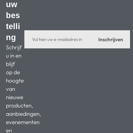
uw
bes
telli
ng
Inschrijven
Schrijf
u in en
blijf
op de
hoogte
van
nieuwe
producten,
aanbiedingen,
evenementen
en