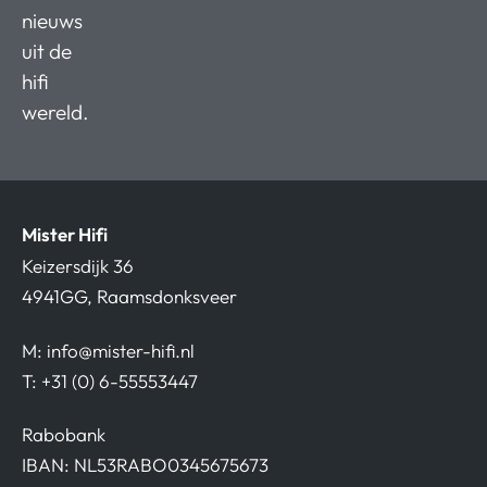
nieuws
uit de
hifi
wereld.
Mister Hifi
Keizersdijk 36
4941GG, Raamsdonksveer
M:
info@mister-hifi.nl
T: +31 (0) 6-55553447
Rabobank
IBAN: NL53RABO0345675673