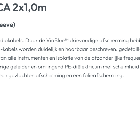
CA 2x1,0m
eeve)
okabels. Door de ViaBlue™ drievoudige afscherming hebbe
kabels worden duidelijk en hoorbaar beschreven: gedetaill
van alle instrumenten en isolatie van de afzonderlijke frequ
erige geleider en omringend PE-diëlektricum met schuimhui
een gevlochten afscherming en een folieafscherming.