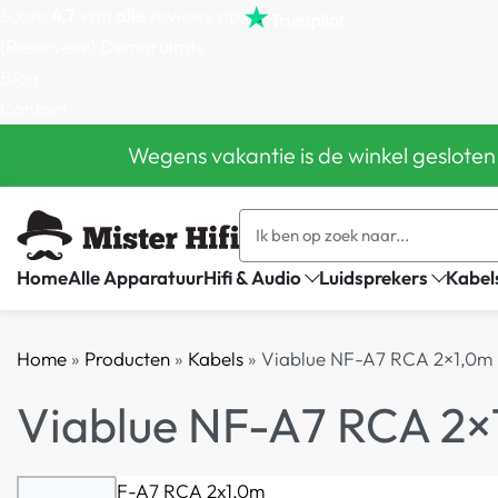
Score
4,7
van
alle
reviews op
(Reserveer) Demoruimte
Blog
Contact
Wegens vakantie is de winkel gesloten
Home
Alle Apparatuur
Hifi & Audio
Luidsprekers
Kabel
Home
»
Producten
»
Kabels
»
Viablue NF-A7 RCA 2×1,0m
Viablue NF-A7 RCA 2×