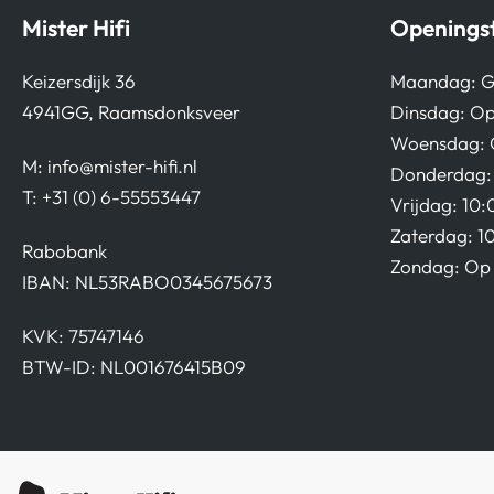
Mister Hifi
Openingst
Keizersdijk 36
Maandag: G
4941GG, Raamsdonksveer
Dinsdag: Op
Woensdag: 
M:
info@mister-hifi.nl
Donderdag: 
T: +31 (0) 6-55553447
Vrijdag: 10:
Zaterdag: 1
Rabobank
Zondag: Op 
IBAN: NL53RABO0345675673
KVK: 75747146
BTW-ID: NL001676415B09