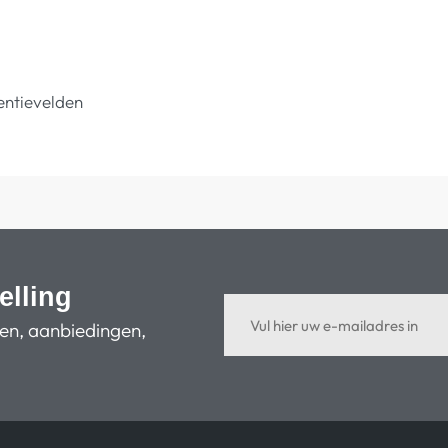
entievelden
elling
ten, aanbiedingen,