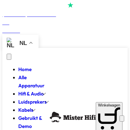
Score
4,7
van
alle
reviews op
(Reserveer) Demoruimte
Blog
Contact
NL
Home
Alle
Apparatuur
Hifi & Audio
Luidsprekers
Winkelwagen
Kabels
Gebruikt &
Demo