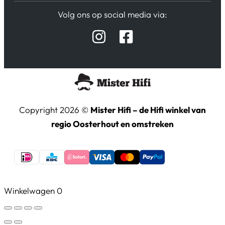
Verzending / Retour
Contact
Volg ons op social media via:
Afspraak Demoruimte
Hifi winkel Raamsdonksveer
Prijslijsten Audio
Copyright 2026 ©
Mister Hifi – de Hifi winkel van
regio Oosterhout en omstreken
Winkelwagen
0