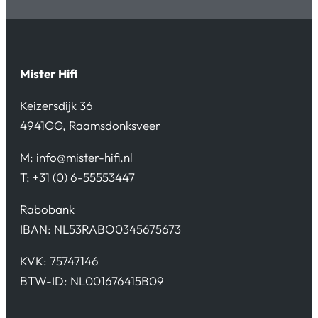
Mister Hifi
Keizersdijk 36
4941GG, Raamsdonksveer
M:
info@mister-hifi.nl
T: +31 (0) 6-55553447
Rabobank
IBAN: NL53RABO0345675673
KVK: 75747146
BTW-ID: NL001676415B09