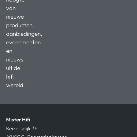
van
nieuwe
producten,
aanbiedingen,
evenementen
en
nieuws
uit de
hifi
wereld.
Mister Hifi
Keizersdijk 36
4941GG, Raamsdonksveer