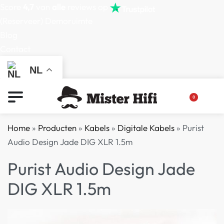
Score
4,7
van
alle
reviews op
(Reserveer) Demoruimte
Blog
Contact
NL
0
Home
»
Producten
»
Kabels
»
Digitale Kabels
»
Purist
Audio Design Jade DIG XLR 1.5m
Purist Audio Design Jade
DIG XLR 1.5m