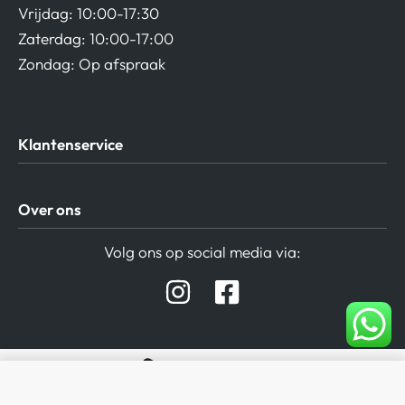
Vrijdag: 10:00-17:30
Zaterdag: 10:00-17:00
Zondag: Op afspraak
Klantenservice
Algemene Voorwaarden
Over ons
Privacy beleid
Verzending / Retour
Contact
Volg ons op social media via:
Afspraak Demoruimte
Hifi winkel Raamsdonksveer
Prijslijsten Audio
In Winkelwagen
Copyright 2026 ©
Mister Hifi – de Hifi winkel van regio