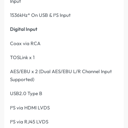
Input
1536kHz* On USB & I²S Input
Digital Input
Coax via RCA
TOSLink x 1
AES/EBU x 2 (Dual AES/EBU L/R Channel Input
Supported)
USB2.0 Type B
I²S via HDMI LVDS
I²S via RJ45 LVDS