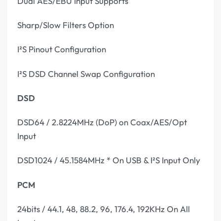
Dual AES/EBU Input Supports
Sharp/Slow Filters Option
I²S Pinout Configuration
I²S DSD Channel Swap Configuration
DSD
DSD64 / 2.8224MHz (DoP) on Coax/AES/Opt
Input
DSD1024 / 45.1584MHz * On USB & I²S Input Only
PCM
24bits / 44.1, 48, 88.2, 96, 176.4, 192KHz On All