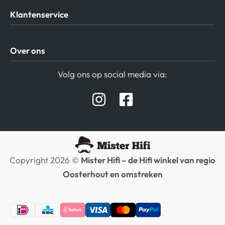
Klantenservice
Algemene Voorwaarden
Over ons
Privacy beleid
Verzending / Retour
Contact
Volg ons op social media via:
Afspraak Demoruimte
Hifi winkel Raamsdonksveer
Prijslijsten Audio
Copyright 2026 ©
Mister Hifi – de Hifi winkel van regio
Oosterhout en omstreken