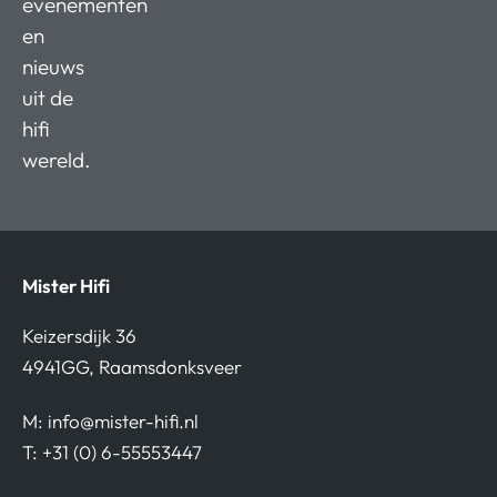
evenementen
en
nieuws
uit de
hifi
wereld.
Mister Hifi
Keizersdijk 36
4941GG, Raamsdonksveer
M:
info@mister-hifi.nl
T: +31 (0) 6-55553447