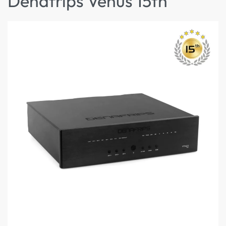
Denafrips Venus 15th