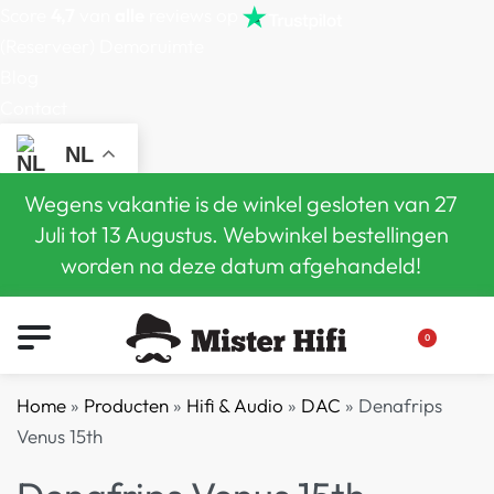
Score
4,7
van
alle
reviews op
(Reserveer) Demoruimte
Blog
Contact
NL
Wegens vakantie is de winkel gesloten van 27
Juli tot 13 Augustus. Webwinkel bestellingen
worden na deze datum afgehandeld!
0
Home
»
Producten
»
Hifi & Audio
»
DAC
»
Denafrips
Venus 15th