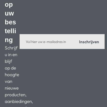
op
uw
bes
telli
ng
Inschrijven
Schrijf
u in en
blijf
op de
hoogte
van
nieuwe
producten,
aanbiedingen,