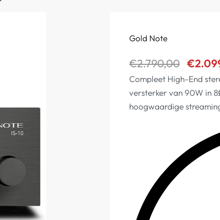
Gold Note
€
2.790,00
€
2.09
Compleet High-End ster
versterker van 90W in 8
hoogwaardige streaming