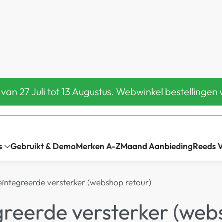
 van 27 Juli tot 13 Augustus. Webwinkel bestelling
s
Gebruikt & Demo
Merken A-Z
Maand Aanbieding
Reeds 
ïntegreerde versterker (webshop retour)
greerde versterker (web