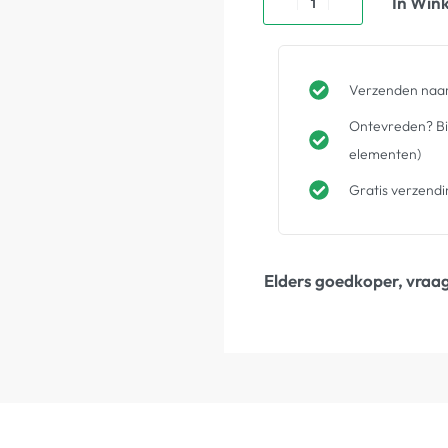
In Win
Verzenden naar
Ontevreden? Bin
elementen)
Gratis verzendi
Elders goedkoper, vraag