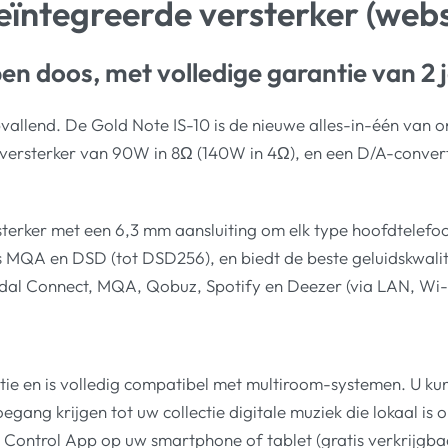
eïntegreerde versterker (web
en doos, met volledige garantie van 2 j
pvallend. De Gold Note IS-10 is de nieuwe alles-in-één van 
 versterker van 90W in 8Ω (140W in 4Ω), en een D/A-conve
terker met een 6,3 mm aansluiting om elk type hoofdtelefo
ls MQA en DSD (tot DSD256), en biedt de beste geluidskwali
Tidal Connect, MQA, Qobuz, Spotify en Deezer (via LAN, Wi-
tie en is volledig compatibel met multiroom-systemen. U ku
egang krijgen tot uw collectie digitale muziek die lokaal i
 Control App op uw smartphone of tablet (gratis verkrijgba