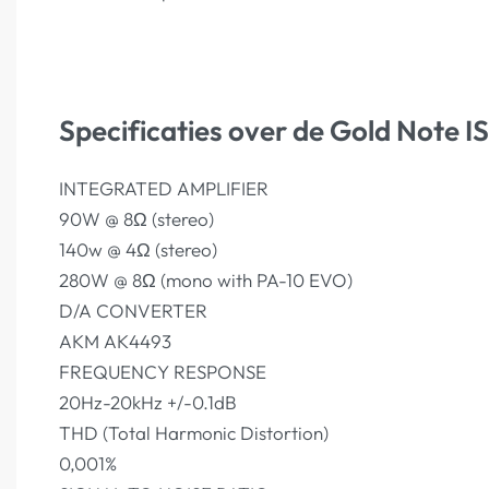
Specificaties over de Gold Note I
INTEGRATED AMPLIFIER
90W @ 8Ω (stereo)
140w @ 4Ω (stereo)
280W @ 8Ω (mono with PA-10 EVO)
D/A CONVERTER
AKM AK4493
FREQUENCY RESPONSE
20Hz-20kHz +/-0.1dB
THD (Total Harmonic Distortion)
0,001%