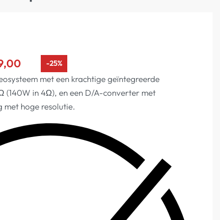
9,00
-25%
eosysteem met een krachtige geïntegreerde
Ω (140W in 4Ω), en een D/A-converter met
 met hoge resolutie.