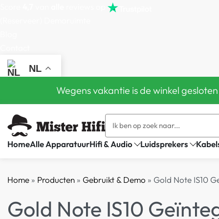
Score
4,7
van
alle
reviews op
(Reserveer) Demoruimte
Blog
Contact
NL
Wegens vakantie is de winkel gesloten
Home
Alle Apparatuur
Hifi & Audio
Luidsprekers
Kabel
Home
»
Producten
»
Gebruikt & Demo
»
Gold Note IS10 Ge
Gold Note IS10 Geïnte