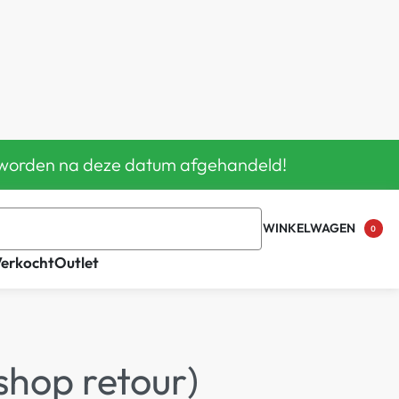
en worden na deze datum afgehandeld!
WINKELWAGEN
0
Verkocht
Outlet
shop retour)