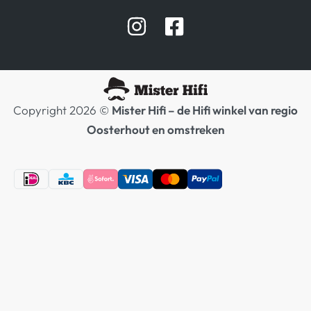
Afspraak Demoruimte
Hifi winkel Raamsdonksveer
Prijslijsten Audio
Copyright 2026 ©
Mister Hifi – de Hifi winkel van regio
Oosterhout en omstreken