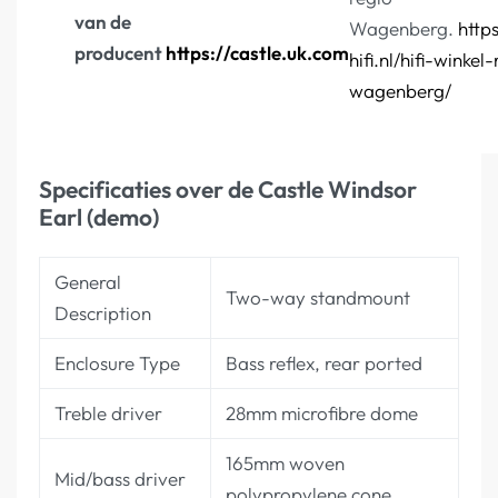
van de
Wagenberg.
https
producent
https://castle.uk.com
hifi.nl/hifi-winkel
wagenberg/
Specificaties over de Castle Windsor
Earl (demo)
General
Two-way standmount
Description
Enclosure Type
Bass reflex, rear ported
Treble driver
28mm microfibre dome
165mm woven
Mid/bass driver
polypropylene cone