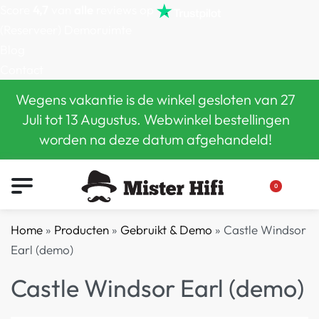
Score
4,7
van
alle
reviews op
(Reserveer) Demoruimte
Blog
Contact
Wegens vakantie is de winkel gesloten van 27
Juli tot 13 Augustus. Webwinkel bestellingen
worden na deze datum afgehandeld!
0
Home
»
Producten
»
Gebruikt & Demo
»
Castle Windsor
Earl (demo)
Castle Windsor Earl (demo)