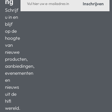
ng
Inschrijven
Schrijf
u in en
blijf
op de
hoogte
van
nieuwe
producten,
aanbiedingen,
evenementen
en
nieuws
uit de
hifi
wereld.