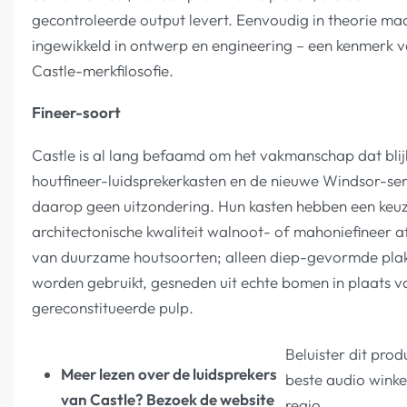
gecontroleerde output levert. Eenvoudig in theorie ma
ingewikkeld in ontwerp en engineering – een kenmerk 
Castle-merkfilosofie.
Fineer-soort
Castle is al lang befaamd om het vakmanschap dat blijkt
houtfineer-luidsprekerkasten en de nieuwe Windsor-se
daarop geen uitzondering. Hun kasten hebben een keu
architectonische kwaliteit walnoot- of mahoniefineer 
van duurzame houtsoorten; alleen diep-gevormde pla
worden gebruikt, gesneden uit echte bomen in plaats v
gereconstitueerde pulp.
Beluister dit prod
Meer lezen over de luidsprekers
beste audio winke
van Castle? Bezoek de website
regio