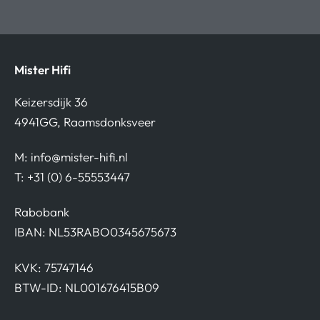
Mister Hifi
Keizersdijk 36
4941GG, Raamsdonksveer
M:
info@mister-hifi.nl
T: +31 (0) 6-55553447
Rabobank
IBAN: NL53RABO0345675673
KVK: 75747146
BTW-ID: NL001676415B09