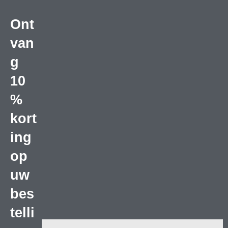
Ont
van
g
10
%
kort
ing
op
uw
bes
telli