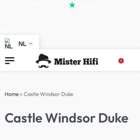
Score
4,7
van
alle
reviews op
(Reserveer) Demoruimte
Blog
Contact
NL
0
Home
»
Castle Windsor Duke
Castle Windsor Duke