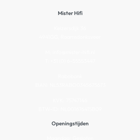
Mister Hifi
Keizersdijk 36
4941GG, Raamsdonksveer
M:
info@mister-hifi.nl
T: +31 (0) 6-55553447
Rabobank
IBAN: NL53RABO0345675673
KVK: 75747146
BTW-ID: NL001676415B09
Openingstijden
Maandag: Gesloten