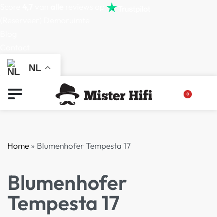
Score
4,7
van
alle
reviews op
(Reserveer) Demoruimte
Blog
Contact
NL
0
Home
»
Blumenhofer Tempesta 17
Blumenhofer
Tempesta 17