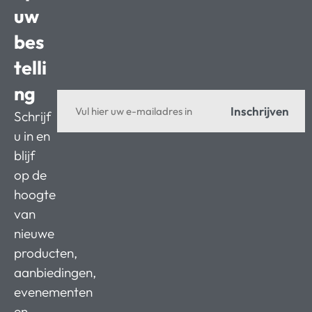
uw
bes
telli
ng
Inschrijven
Schrijf
u in en
blijf
op de
hoogte
van
nieuwe
producten,
aanbiedingen,
evenementen
en