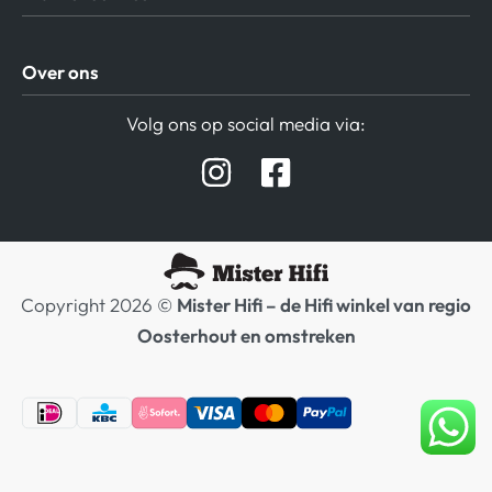
Algemene Voorwaarden
Over ons
Privacy beleid
Verzending / Retour
Contact
Volg ons op social media via:
Afspraak Demoruimte
Hifi winkel Raamsdonksveer
Prijslijsten Audio
Copyright 2026 ©
Mister Hifi – de Hifi winkel van regio
Oosterhout en omstreken